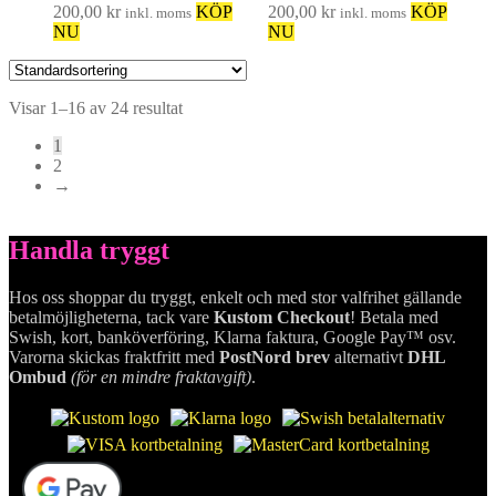
200,00
kr
KÖP
200,00
kr
KÖP
inkl. moms
inkl. moms
NU
NU
Visar 1–16 av 24 resultat
1
2
→
Handla tryggt
Hos oss shoppar du tryggt, enkelt och med stor valfrihet gällande
betalmöjligheterna, tack vare
Kustom Checkout
! Betala med
Swish, kort, banköverföring, Klarna faktura, Google Pay™ osv.
Varorna skickas fraktfritt med
PostNord brev
alternativt
DHL
Ombud
(för en mindre fraktavgift)
.