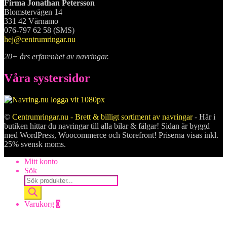
Firma Jonathan Petersson
Blomstervägen 14
331 42 Värnamo
076-797 62 58 (SMS)
hej@centrumringar.nu
20+ års erfarenhet av navringar.
Våra systersidor
©
Centrumringar.nu - Brett & billigt sortiment av navringar
- Här i
butiken hittar du navringar till alla bilar & fälgar! Sidan är byggd
med WordPress, Woocommerce och Storefront! Priserna visas inkl.
25% svensk moms.
Mitt konto
Sök
Products
search
Varukorg
0