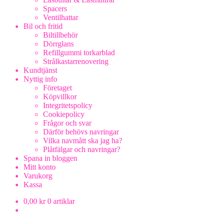
Spacers
Ventilhattar
Bil och fritid
Biltillbehör
Dörrglans
Refillgummi torkarblad
Strålkastarrenovering
Kundtjänst
Nyttig info
Företaget
Köpvillkor
Integritetspolicy
Cookiepolicy
Frågor och svar
Därför behövs navringar
Vilka navmått ska jag ha?
Plåtfälgar och navringar?
Spana in bloggen
Mitt konto
Varukorg
Kassa
0,00
kr
0 artiklar