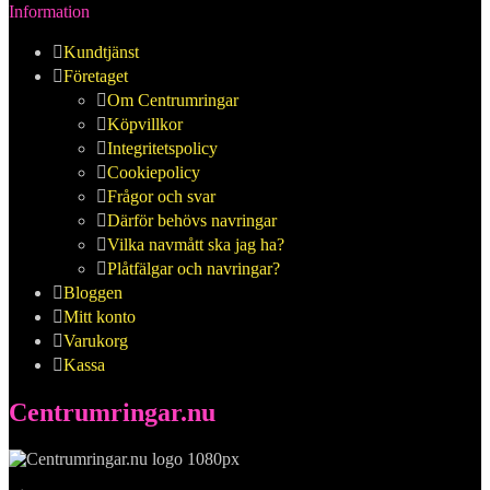
Information
Kundtjänst
Företaget
Om Centrumringar
Köpvillkor
Integritetspolicy
Cookiepolicy
Frågor och svar
Därför behövs navringar
Vilka navmått ska jag ha?
Plåtfälgar och navringar?
Bloggen
Mitt konto
Varukorg
Kassa
Centrumringar.nu