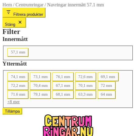
Hem
/
Centrumringar
/
Navringar innermått 57.1 mm
Filtrera produkter
Stäng
Filter
Innermått
Innermått
57,1 mm
Yttermått
Yttermått
74,1 mm
73,1 mm
76,1 mm
72,6 mm
69,1 mm
72,2 mm
70,4 mm
67,1 mm
70,1 mm
72 mm
71.6 mm
79,1 mm
68,1 mm
63,3 mm
64 mm
+8 mer
Tillämpa