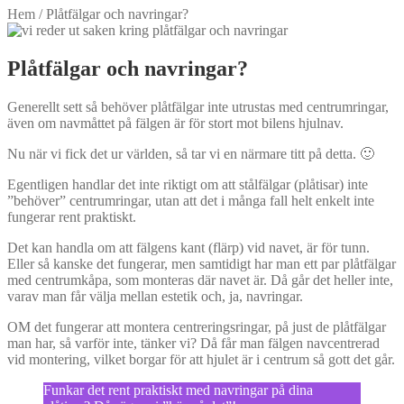
Hem
/
Plåtfälgar och navringar?
Plåtfälgar och navringar?
Generellt sett så behöver plåtfälgar inte utrustas med centrumringar,
även om navmåttet på fälgen är för stort mot bilens hjulnav.
Nu när vi fick det ur världen, så tar vi en närmare titt på detta. 🙂
Egentligen handlar det inte riktigt om att stålfälgar (plåtisar) inte
”behöver” centrumringar, utan att det i många fall helt enkelt inte
fungerar rent praktiskt.
Det kan handla om att fälgens kant (flärp) vid navet, är för tunn.
Eller så kanske det fungerar, men samtidigt har man ett par plåtfälgar
med centrumkåpa, som monteras där navet är. Då går det heller inte,
varav man får välja mellan estetik och, ja, navringar.
OM det fungerar att montera centreringsringar, på just de plåtfälgar
man har, så varför inte, tänker vi? Då får man fälgen navcentrerad
vid montering, vilket borgar för att hjulet är i centrum så gott det går.
Funkar det rent praktiskt med navringar på dina