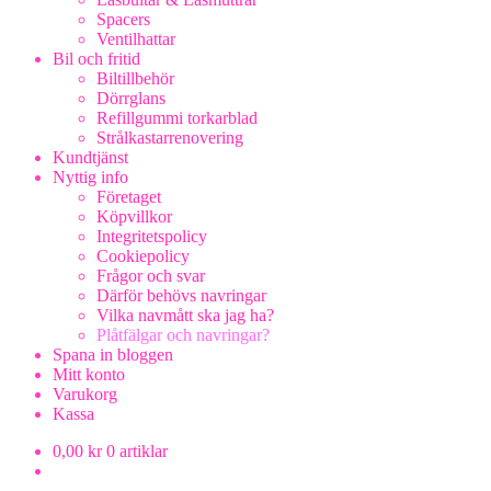
Spacers
Ventilhattar
Bil och fritid
Biltillbehör
Dörrglans
Refillgummi torkarblad
Strålkastarrenovering
Kundtjänst
Nyttig info
Företaget
Köpvillkor
Integritetspolicy
Cookiepolicy
Frågor och svar
Därför behövs navringar
Vilka navmått ska jag ha?
Plåtfälgar och navringar?
Spana in bloggen
Mitt konto
Varukorg
Kassa
0,00
kr
0 artiklar