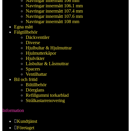
Navringar innermått 106 mm
Navringar innermått 106.1 mm
Navringar innermått 107.4 mm
Navringar innermått 107.6 mm
Navringar innermått 108 mm
Egna mått
Fälgtillbehör
Däckventiler
Diverse
Hjulbultar & Hjulmuttrar
Hjulmutterkåpor
Hjulvikter
Låsbultar & Låsmuttrar
Spacers
Ventilhattar
Bil och fritid
Biltillbehör
Dörrglans
Refillgummi torkarblad
Strålkastarrenovering
Information
Kundtjänst
Företaget