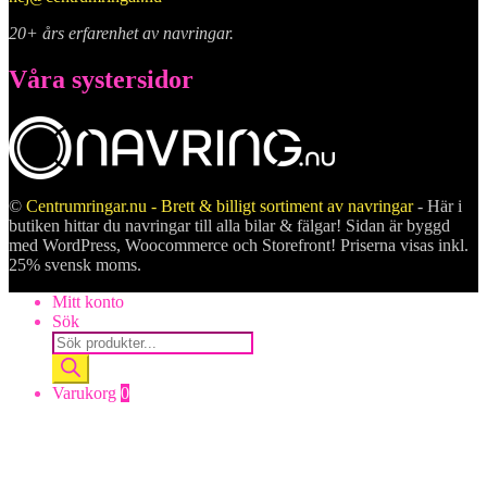
20+ års erfarenhet av navringar.
Våra systersidor
©
Centrumringar.nu - Brett & billigt sortiment av navringar
- Här i
butiken hittar du navringar till alla bilar & fälgar! Sidan är byggd
med WordPress, Woocommerce och Storefront! Priserna visas inkl.
25% svensk moms.
Mitt konto
Sök
Products
search
Varukorg
0
Stäng