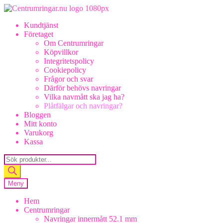
Hoppa
Hoppa
till
till
Kundtjänst
navigering
innehåll
Företaget
Om Centrumringar
Köpvillkor
Integritetspolicy
Cookiepolicy
Frågor och svar
Därför behövs navringar
Vilka navmått ska jag ha?
Plåtfälgar och navringar?
Bloggen
Mitt konto
Varukorg
Kassa
Products
search
Meny
Hem
Centrumringar
Navringar innermått 52.1 mm