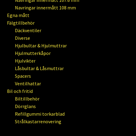
Navringar innermått 107.6 mm
Navringar innermått 108 mm
Egna mått
Fälgtillbehör
Däckventiler
Diverse
Hjulbultar & Hjulmuttrar
Hjulmutterkåpor
Hjulvikter
Låsbultar & Låsmuttrar
Spacers
Ventilhattar
Bil och fritid
Biltillbehör
Dörrglans
Refillgummi torkarblad
Strålkastarrenovering