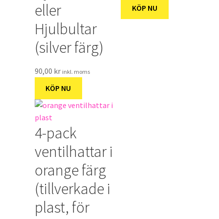
eller
KÖP NU
Hjulbultar
(silver färg)
90,00
kr
inkl. moms
KÖP NU
4-pack
ventilhattar i
orange färg
(tillverkade i
plast, för