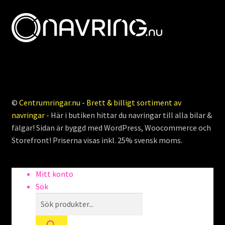
©
Centrumringar.nu - Brett & billigt sortiment av
navringar
- Här i butiken hittar du navringar till alla bilar &
fälgar! Sidan är byggd med WordPress, Woocommerce och
Storefront! Priserna visas inkl. 25% svensk moms.
Mitt konto
Sök
Products
search