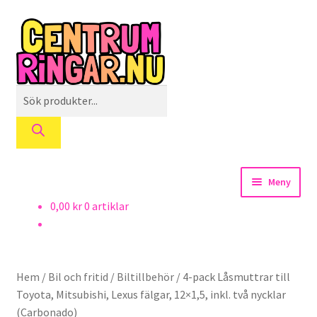
Hoppa
Hoppa
till
till
navigering
innehåll
Products
search
Meny
0,00
kr
0 artiklar
Startsidan
Centrumringar
Hem
/
Bil och fritid
/
Biltillbehör
/
4-pack Låsmuttrar till
Egna mått
Toyota, Mitsubishi, Lexus fälgar, 12×1,5, inkl. två nycklar
(Carbonado)