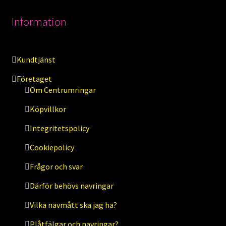
Information
Kundtjänst
Företaget
Om Centrumringar
Köpvillkor
Integritetspolicy
Cookiepolicy
Frågor och svar
Därför behövs navringar
Vilka navmått ska jag ha?
Plåtfälgar och navringar?