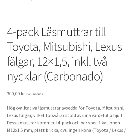
Fälgtillbehör
Bil och fritid
4-pack Låsmuttrar till
Kundtjänst
Toyota, Mitsubishi, Lexus
Nyttig info
fälgar, 12×1,5, inkl. två
Spana in bloggen
nycklar (Carbonado)
Mitt konto
300,00
kr
inkl. moms
Varukorg
Högkvalitativa låsmuttrar avsedda för Toyota, Mitsubishi,
Kassa
Lexus fälgar, vilket försvårar stöld av dina värdefulla hjul!
Dessa muttrar kommer i 4-pack och har specifikationen
M12x1.5 mm, platt bricka, dvs. ingen kona (Toyota / Lexus /