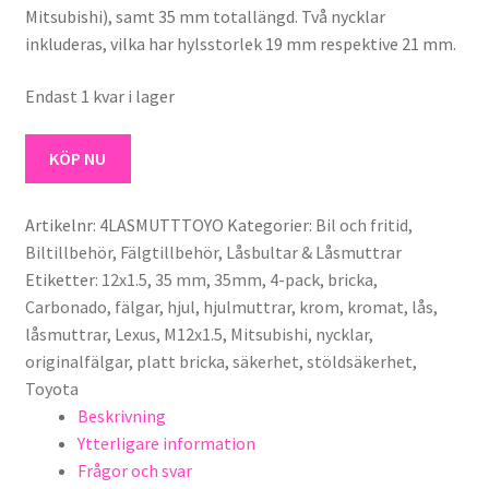
Mitsubishi), samt 35 mm totallängd. Två nycklar
inkluderas, vilka har hylsstorlek 19 mm respektive 21 mm.
Endast 1 kvar i lager
4-
KÖP NU
pack
Låsmuttrar
Artikelnr:
4LASMUTTTOYO
Kategorier:
Bil och fritid
,
till
Biltillbehör
,
Fälgtillbehör
,
Låsbultar & Låsmuttrar
Toyota,
Etiketter:
12x1.5
,
35 mm
,
35mm
,
4-pack
,
bricka
,
Mitsubishi,
Carbonado
,
fälgar
,
hjul
,
hjulmuttrar
,
krom
,
kromat
,
lås
,
Lexus
låsmuttrar
,
Lexus
,
M12x1.5
,
Mitsubishi
,
nycklar
,
fälgar,
originalfälgar
,
platt bricka
,
säkerhet
,
stöldsäkerhet
,
12x1,5,
Toyota
inkl.
Beskrivning
två
Ytterligare information
nycklar
Frågor och svar
(Carbonado)