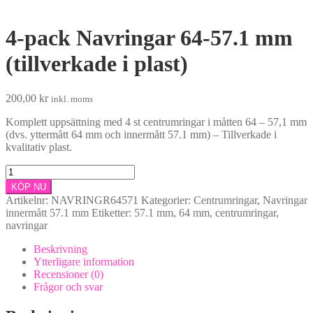
4-pack Navringar 64-57.1 mm
(tillverkade i plast)
200,00
kr
inkl. moms
Komplett uppsättning med 4 st centrumringar i måtten 64 – 57,1 mm
(dvs. yttermått 64 mm och innermått 57.1 mm) – Tillverkade i
kvalitativ plast.
4-
pack
KÖP NU
Navringar
Artikelnr:
NAVRINGR64571
Kategorier:
Centrumringar
,
Navringar
64-
innermått 57.1 mm
Etiketter:
57.1 mm
,
64 mm
,
centrumringar
,
57.1
navringar
mm
(tillverkade
Beskrivning
i
Ytterligare information
plast)
Recensioner (0)
mängd
Frågor och svar