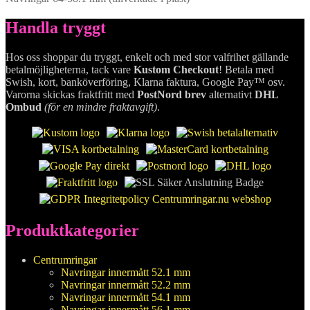
Handla tryggt
Hos oss shoppar du tryggt, enkelt och med stor valfrihet gällande
betalmöjligheterna, tack vare
Kustom Checkout
! Betala med
Swish, kort, banköverföring, Klarna faktura, Google Pay™ osv.
Varorna skickas fraktfritt med
PostNord brev
alternativt
DHL
Ombud
(för en mindre fraktavgift)
.
Produktkategorier
Centrumringar
Navringar innermått 52.1 mm
Navringar innermått 52.2 mm
Navringar innermått 54.1 mm
Navringar innermått 56.1 mm