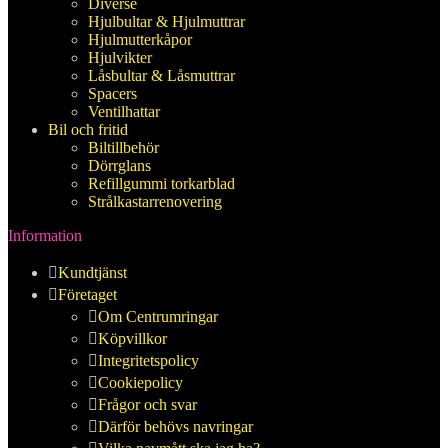
Diverse
Hjulbultar & Hjulmuttrar
Hjulmutterkåpor
Hjulvikter
Låsbultar & Låsmuttrar
Spacers
Ventilhattar
Bil och fritid
Biltillbehör
Dörrglans
Refillgummi torkarblad
Strålkastarrenovering
Information
Kundtjänst
Företaget
Om Centrumringar
Köpvillkor
Integritetspolicy
Cookiepolicy
Frågor och svar
Därför behövs navringar