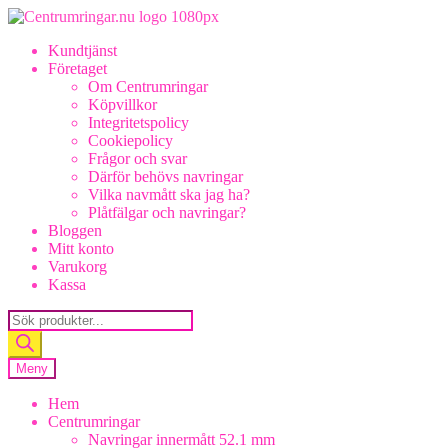
Hoppa
Hoppa
till
till
Kundtjänst
navigering
innehåll
Företaget
Om Centrumringar
Köpvillkor
Integritetspolicy
Cookiepolicy
Frågor och svar
Därför behövs navringar
Vilka navmått ska jag ha?
Plåtfälgar och navringar?
Bloggen
Mitt konto
Varukorg
Kassa
Products
search
Meny
Hem
Centrumringar
Navringar innermått 52.1 mm