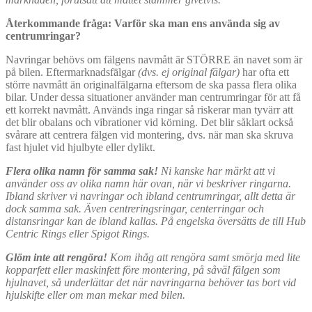
Återkommande fråga: Varför ska man ens använda sig av
centrumringar?
Navringar behövs om fälgens navmått är STÖRRE än navet som är
på bilen. Eftermarknadsfälgar
(dvs. ej original fälgar)
har ofta ett
större navmått än originalfälgarna eftersom de ska passa flera olika
bilar. Under dessa situationer använder man centrumringar för att få
ett korrekt navmått. Används inga ringar så riskerar man tyvärr att
det blir obalans och vibrationer vid körning. Det blir såklart också
svårare att centrera fälgen vid montering, dvs. när man ska skruva
fast hjulet vid hjulbyte eller dylikt.
Flera olika namn för samma sak!
Ni kanske har märkt att vi
använder oss av olika namn här ovan, när vi beskriver ringarna.
Ibland skriver vi navringar och ibland centrumringar, allt detta är
dock samma sak. Även centreringsringar, centerringar och
distansringar kan de ibland kallas. På engelska översätts de till Hub
Centric Rings eller Spigot Rings.
Glöm inte att rengöra!
Kom ihåg att rengöra samt smörja med lite
kopparfett eller maskinfett före montering, på såväl fälgen som
hjulnavet, så underlättar det när navringarna behöver tas bort vid
hjulskifte eller om man mekar med bilen.