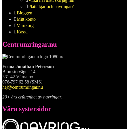
Vilka navmått ska jag ha?
Plåtfälgar och navringar?
Bloggen
Mitt konto
Varukorg
Kassa
Centrumringar.nu
Firma Jonathan Petersson
Blomstervägen 14
331 42 Värnamo
076-797 62 58 (SMS)
hej@centrumringar.nu
20+ års erfarenhet av navringar.
Våra systersidor