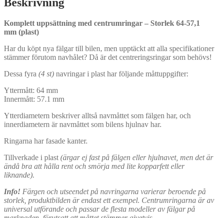
Beskrivning
Komplett uppsättning med centrumringar – Storlek 64-57,1
mm (plast)
Har du köpt nya fälgar till bilen, men upptäckt att alla specifikationer
stämmer förutom navhålet? Då är det centreringsringar som behövs!
Dessa fyra
(4 st)
navringar i plast har följande måttuppgifter:
Yttermått: 64 mm
Innermått: 57.1 mm
Ytterdiametern beskriver alltså navmåttet som fälgen har, och
innerdiametern är navmåttet som bilens hjulnav har.
Ringarna har fasade kanter.
Tillverkade i plast
(ärgar ej fast på fälgen eller hjulnavet, men det är
ändå bra att hålla rent och smörja med lite kopparfett eller
liknande).
Info!
Färgen och utseendet på navringarna varierar beroende på
storlek, produktbilden är endast ett exempel. Centrumringarna är av
universal utförande och passar de flesta modeller av fälgar på
marknaden, förutsatt att måttet stämmer givetvis.