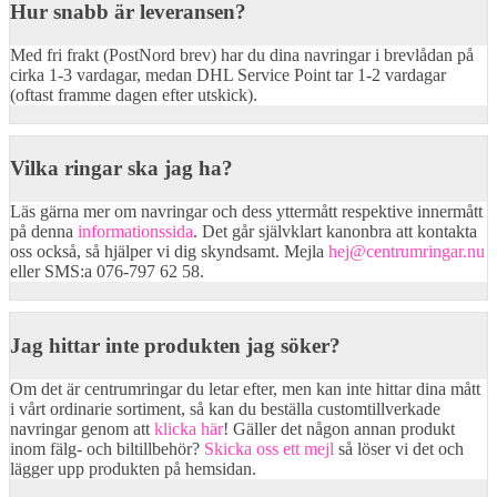
Hur snabb är leveransen?
Med fri frakt (PostNord brev) har du dina navringar i brevlådan på
cirka 1-3 vardagar, medan DHL Service Point tar 1-2 vardagar
(oftast framme dagen efter utskick).
Vilka ringar ska jag ha?
Läs gärna mer om navringar och dess yttermått respektive innermått
på denna
informationssida
. Det går självklart kanonbra att kontakta
oss också, så hjälper vi dig skyndsamt. Mejla
hej@centrumringar.nu
eller SMS:a 076-797 62 58.
Jag hittar inte produkten jag söker?
Om det är centrumringar du letar efter, men kan inte hittar dina mått
i vårt ordinarie sortiment, så kan du beställa customtillverkade
navringar genom att
klicka här
! Gäller det någon annan produkt
inom fälg- och biltillbehör?
Skicka oss ett mejl
så löser vi det och
lägger upp produkten på hemsidan.