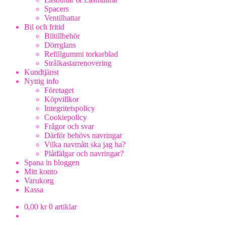
Spacers
Ventilhattar
Bil och fritid
Biltillbehör
Dörrglans
Refillgummi torkarblad
Strålkastarrenovering
Kundtjänst
Nyttig info
Företaget
Köpvillkor
Integritetspolicy
Cookiepolicy
Frågor och svar
Därför behövs navringar
Vilka navmått ska jag ha?
Plåtfälgar och navringar?
Spana in bloggen
Mitt konto
Varukorg
Kassa
0,00
kr
0 artiklar