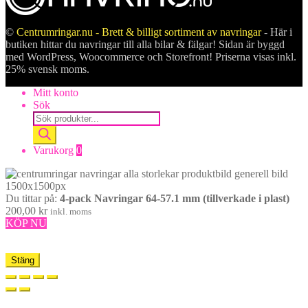
©
Centrumringar.nu - Brett & billigt sortiment av navringar
- Här i
butiken hittar du navringar till alla bilar & fälgar! Sidan är byggd
med WordPress, Woocommerce och Storefront! Priserna visas inkl.
25% svensk moms.
Mitt konto
Sök
Products
search
Varukorg
0
Du tittar på:
4-pack Navringar 64-57.1 mm (tillverkade i plast)
200,00
kr
inkl. moms
KÖP NU
Stäng