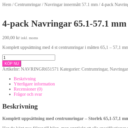
Hem
/
Centrumringar
/
Navringar innermått 57.1 mm
/
4-pack Navring
4-pack Navringar 65.1-57.1 mm (
200,00
kr
inkl. moms
Komplett uppsättning med 4 st centrumringar i måtten 65,1 – 57,1 mm 
4-
pack
KÖP NU
Navringar
Artikelnr:
NAVRINGR651571
Kategorier:
Centrumringar
,
Navringar
65.1-
57.1
Beskrivning
mm
Ytterligare information
(tillverkade
Recensioner (0)
i
Frågor och svar
plast)
mängd
Beskrivning
Komplett uppsättning med centrumringar – Storlek 65,1-57,1 mm