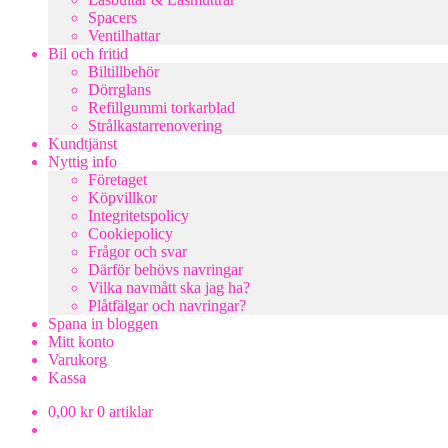
Spacers
Ventilhattar
Bil och fritid
Biltillbehör
Dörrglans
Refillgummi torkarblad
Strålkastarrenovering
Kundtjänst
Nyttig info
Företaget
Köpvillkor
Integritetspolicy
Cookiepolicy
Frågor och svar
Därför behövs navringar
Vilka navmått ska jag ha?
Plåtfälgar och navringar?
Spana in bloggen
Mitt konto
Varukorg
Kassa
0,00
kr
0 artiklar