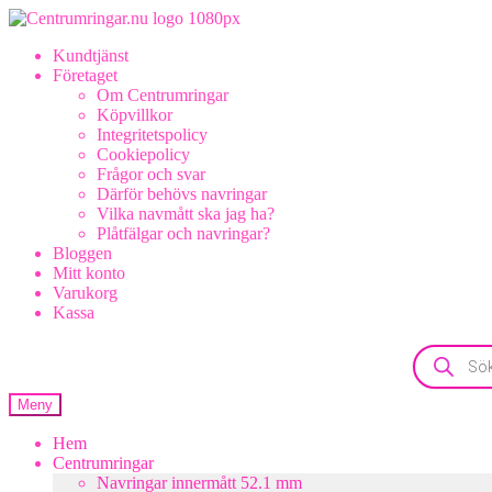
Hoppa
Hoppa
till
till
Kundtjänst
navigering
innehåll
Företaget
Om Centrumringar
Köpvillkor
Integritetspolicy
Cookiepolicy
Frågor och svar
Därför behövs navringar
Vilka navmått ska jag ha?
Plåtfälgar och navringar?
Bloggen
Mitt konto
Varukorg
Kassa
Products
search
Meny
Hem
Centrumringar
Navringar innermått 52.1 mm