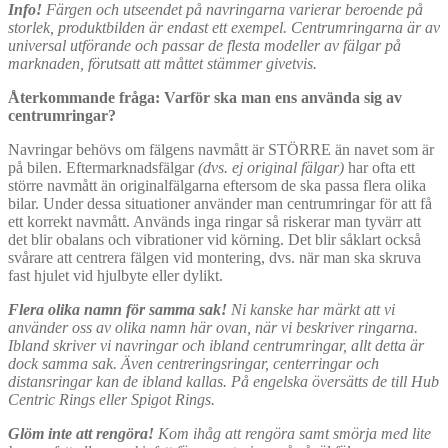
Info!
Färgen och utseendet på navringarna varierar beroende på
storlek, produktbilden är endast ett exempel. Centrumringarna är av
universal utförande och passar de flesta modeller av fälgar på
marknaden, förutsatt att måttet stämmer givetvis.
Återkommande fråga: Varför ska man ens använda sig av
centrumringar?
Navringar behövs om fälgens navmått är STÖRRE än navet som är
på bilen. Eftermarknadsfälgar
(dvs. ej original fälgar)
har ofta ett
större navmått än originalfälgarna eftersom de ska passa flera olika
bilar. Under dessa situationer använder man centrumringar för att få
ett korrekt navmått. Används inga ringar så riskerar man tyvärr att
det blir obalans och vibrationer vid körning. Det blir såklart också
svårare att centrera fälgen vid montering, dvs. när man ska skruva
fast hjulet vid hjulbyte eller dylikt.
Flera olika namn för samma sak!
Ni kanske har märkt att vi
använder oss av olika namn här ovan, när vi beskriver ringarna.
Ibland skriver vi navringar och ibland centrumringar, allt detta är
dock samma sak. Även centreringsringar, centerringar och
distansringar kan de ibland kallas. På engelska översätts de till Hub
Centric Rings eller Spigot Rings.
Glöm inte att rengöra!
Kom ihåg att rengöra samt smörja med lite