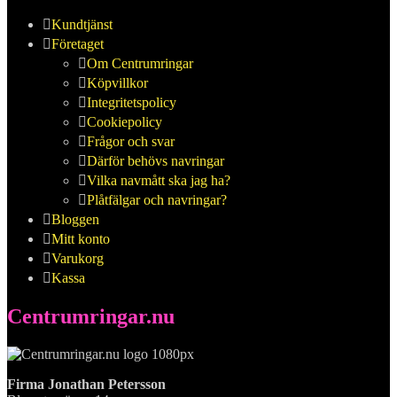
Kundtjänst
Företaget
Om Centrumringar
Köpvillkor
Integritetspolicy
Cookiepolicy
Frågor och svar
Därför behövs navringar
Vilka navmått ska jag ha?
Plåtfälgar och navringar?
Bloggen
Mitt konto
Varukorg
Kassa
Centrumringar.nu
Firma Jonathan Petersson