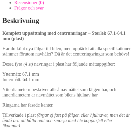
plast)
Recensioner (0)
mängd
Frågor och svar
Beskrivning
Komplett uppsättning med centrumringar – Storlek 67,1-64,1
mm (plast)
Har du köpt nya fälgar till bilen, men upptäckt att alla specifikationer
stämmer förutom navhålet? Då är det centreringsringar som behövs!
Dessa fyra
(4 st)
navringar i plast har följande måttuppgifter:
Yttermått: 67.1 mm
Innermått: 64.1 mm
Ytterdiametern beskriver alltså navmåttet som fälgen har, och
innerdiametern är navmåttet som bilens hjulnav har.
Ringarna har fasade kanter.
Tillverkade i plast
(ärgar ej fast på fälgen eller hjulnavet, men det är
ändå bra att hålla rent och smörja med lite kopparfett eller
liknande).