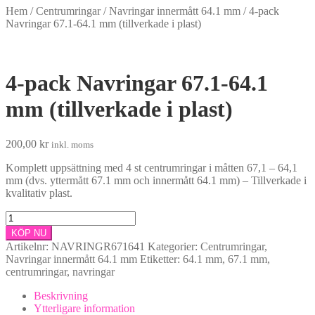
Hem
/
Centrumringar
/
Navringar innermått 64.1 mm
/
4-pack
Navringar 67.1-64.1 mm (tillverkade i plast)
4-pack Navringar 67.1-64.1
mm (tillverkade i plast)
200,00
kr
inkl. moms
Komplett uppsättning med 4 st centrumringar i måtten 67,1 – 64,1
mm (dvs. yttermått 67.1 mm och innermått 64.1 mm) – Tillverkade i
kvalitativ plast.
4-
pack
KÖP NU
Navringar
Artikelnr:
NAVRINGR671641
Kategorier:
Centrumringar
,
67.1-
Navringar innermått 64.1 mm
Etiketter:
64.1 mm
,
67.1 mm
,
64.1
centrumringar
,
navringar
mm
(tillverkade
Beskrivning
i
Ytterligare information