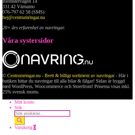
Blomstervägen 14
331 42 Värnamo
076-797 62 58 (SMS)
hej@centrumringar.nu
20+ års erfarenhet av navringar.
Våra systersidor
©
Centrumringar.nu - Brett & billigt sortiment av navringar
- Här i
butiken hittar du navringar till alla bilar & fälgar! Sidan är byggd
med WordPress, Woocommerce och Storefront! Priserna visas inkl.
25% svensk moms.
Mitt konto
Sök
Products
search
Varukorg
0