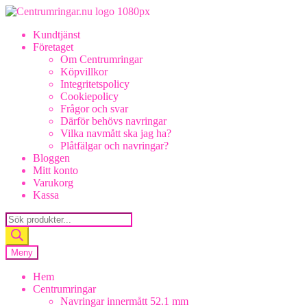
Hoppa
Hoppa
till
till
Kundtjänst
navigering
innehåll
Företaget
Om Centrumringar
Köpvillkor
Integritetspolicy
Cookiepolicy
Frågor och svar
Därför behövs navringar
Vilka navmått ska jag ha?
Plåtfälgar och navringar?
Bloggen
Mitt konto
Varukorg
Kassa
Products
search
Meny
Hem
Centrumringar
Navringar innermått 52.1 mm