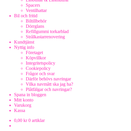
Spacers
Ventilhattar
Bil och fritid
Biltillbehör
Dörrglans
Refillgummi torkarblad
Strålkastarrenovering
Kundtjänst
Nyttig info
Företaget
Köpvillkor
Integritetspolicy
Cookiepolicy
Frågor och svar
Därför behövs navringar
Vilka navmått ska jag ha?
Plåtfälgar och navringar?
Spana in bloggen
Mitt konto
Varukorg
Kassa
0,00
kr
0 artiklar