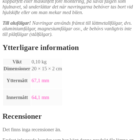
kopparfett eller maskinfett före montering, på såväl fälgen som
hjulnavet, så underlättar det när navringarna behöver tas bort vid
hjulskifte eller om man mekar med bilen.
Till alufälgar!
Navringar används främst till lättmetallfälgar, dvs.
aluminiumfälgar, magnesiumfälgar osv., de behövs vanligtvis inte
till plåtfälgar (stålfälgar).
Ytterligare information
Vikt
0,10 kg
Dimensioner
20 × 15 × 2 cm
Yttermått
67,1 mm
Innermått
64,1 mm
Recensioner
Det finns inga recensioner än.