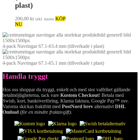
plast)
200,00
kr
KÖP
inkl. moms
NU
4-pack Navringar 67.1-63.4 mm (tillverkade i plast)
4-pack Navringar 67.1-65.1 mm (tillverkade i plast)
Handla tryggt
Hos oss shoppar du tryggt, enkelt och med stor valfrihet gällande
betalmöjligheterna, tack vare
Kustom Checkout
! Betala med
Swish, kort, banköverföring, Klarna faktura, Google Pay™ osv.
Varorna skickas fraktfritt med
PostNord brev
alternativt
DHL
Ombud
(för en mindre fraktavgift)
.