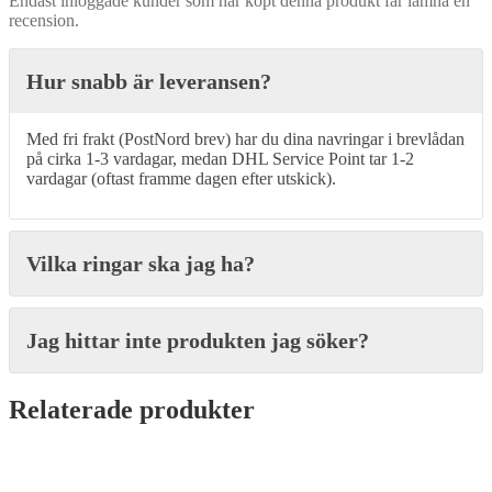
Endast inloggade kunder som har köpt denna produkt får lämna en
recension.
Hur snabb är leveransen?
Med fri frakt (PostNord brev) har du dina navringar i brevlådan
på cirka 1-3 vardagar, medan DHL Service Point tar 1-2
vardagar (oftast framme dagen efter utskick).
Vilka ringar ska jag ha?
Jag hittar inte produkten jag söker?
Relaterade produkter