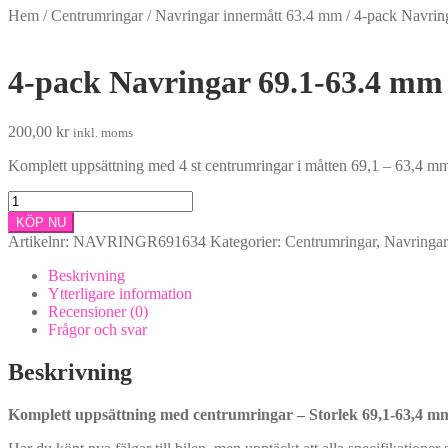
Hem
/
Centrumringar
/
Navringar innermått 63.4 mm
/
4-pack Navring
4-pack Navringar 69.1-63.4 mm (
200,00
kr
inkl. moms
Komplett uppsättning med 4 st centrumringar i måtten 69,1 – 63,4 mm 
4-
pack
KÖP NU
Navringar
Artikelnr:
NAVRINGR691634
Kategorier:
Centrumringar
,
Navringar
69.1-
63.4
Beskrivning
mm
Ytterligare information
(tillverkade
Recensioner (0)
i
Frågor och svar
plast)
mängd
Beskrivning
Komplett uppsättning med centrumringar – Storlek 69,1-63,4 mm