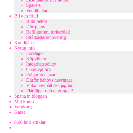
Spacers
Ventilhattar
Bil och fritid
Biltillbehör
Dörrglans
Refillgummi torkarblad
Strålkastarrenovering
Kundtjänst
Nyttig info
Företaget
Köpvillkor
Integritetspolicy
Cookiepolicy
Frågor och svar
Därför behövs navringar
Vilka navmått ska jag ha?
Plåtfälgar och navringar?
Spana in bloggen
Mitt konto
Varukorg
Kassa
0,00
kr
0 artiklar