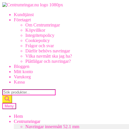
Hoppa
Hoppa
till
till
Kundtjänst
navigering
innehåll
Företaget
Om Centrumringar
Köpvillkor
Integritetspolicy
Cookiepolicy
Frågor och svar
Därför behövs navringar
Vilka navmått ska jag ha?
Plåtfälgar och navringar?
Bloggen
Mitt konto
Varukorg
Kassa
Products
search
Meny
Hem
Centrumringar
Navringar innermått 52.1 mm