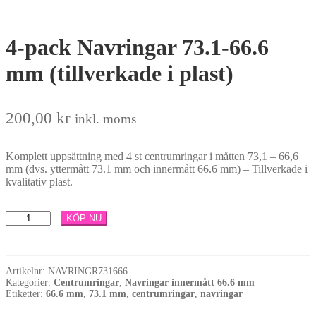
4-pack Navringar 73.1-66.6
mm (tillverkade i plast)
200,00
kr
inkl. moms
Komplett uppsättning med 4 st centrumringar i måtten 73,1 – 66,6
mm (dvs. yttermått 73.1 mm och innermått 66.6 mm) – Tillverkade i
kvalitativ plast.
4-
KÖP NU
pack
Navringar
73.1-
66.6
Artikelnr:
NAVRINGR731666
mm
Kategorier:
Centrumringar
,
Navringar innermått 66.6 mm
(tillverkade
Etiketter:
66.6 mm
,
73.1 mm
,
centrumringar
,
navringar
i