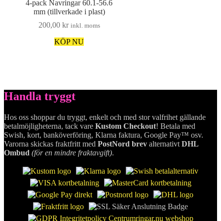
4-pack Navringar 60.1-56.6
mm (tillverkade i plast)
200,00
kr
inkl. moms
KÖP NU
Handla tryggt
Hos oss shoppar du tryggt, enkelt och med stor valfrihet gällande
betalmöjligheterna, tack vare
Kustom Checkout
! Betala med
Swish, kort, banköverföring, Klarna faktura, Google Pay™ osv.
Varorna skickas fraktfritt med
PostNord brev
alternativt
DHL
Ombud
(för en mindre fraktavgift)
.