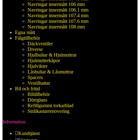
Navringar innermått 106 mm
Navringar innermått 106.1 mm
Navringar innermått 107.4 mm
Navringar innermått 107.6 mm
Navringar innermått 108 mm
Egna mått
Fälgtillbehör
Däckventiler
Diverse
Hjulbultar & Hjulmuttrar
Hjulmutterkåpor
Hjulvikter
Låsbultar & Låsmuttrar
Spacers
Ventilhattar
Bil och fritid
Biltillbehör
Dörrglans
Refillgummi torkarblad
Strålkastarrenovering
Information
Kundtjänst