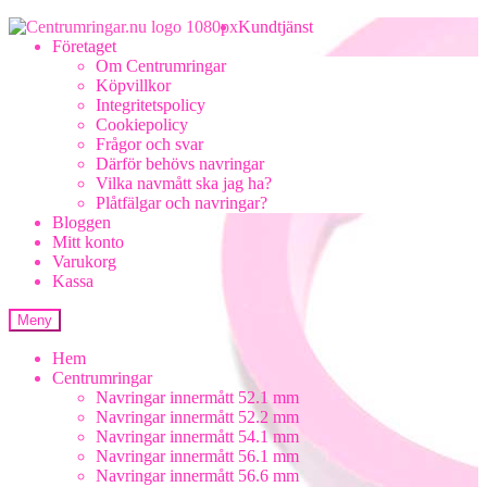
Hoppa
Hoppa
Kundtjänst
till
till
Företaget
navigering
innehåll
Om Centrumringar
Köpvillkor
Integritetspolicy
Cookiepolicy
Frågor och svar
Därför behövs navringar
Vilka navmått ska jag ha?
Plåtfälgar och navringar?
Bloggen
Mitt konto
Varukorg
Kassa
Meny
Hem
Centrumringar
Navringar innermått 52.1 mm
Navringar innermått 52.2 mm
Navringar innermått 54.1 mm
Navringar innermått 56.1 mm
Navringar innermått 56.6 mm