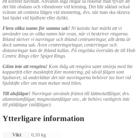
ett korrekt navmått. Används inga ringar så riskerar man tyvärr att
det blir obalans och vibrationer vid körning. Det blir såklart också
svårare att centrera fälgen vid montering, dvs. när man ska skruva
fast hjulet vid hjulbyte eller dylikt.
Flera olika namn för samma sak!
Ni kanske har märkt att vi
använder oss av olika namn här ovan, när vi beskriver ringarna.
Ibland skriver vi navringar och ibland centrumringar, allt detta är
dock samma sak. Även centreringsringar, centerringar och
distansringar kan de ibland kallas. På engelska översätts de till Hub
Centric Rings eller Spigot Rings.
Glöm inte att rengöra!
Kom ihåg att rengöra samt smörja med lite
kopparfett eller maskinfett före montering, på såväl fälgen som
hjulnavet, så underlättar det när navringarna behöver tas bort vid
hjulskifte eller om man mekar med bilen.
Till alufälgar!
Navringar används främst till lättmetallfälgar, dvs.
aluminiumfälgar, magnesiumfälgar osv., de behövs vanligtvis inte
till plåtfälgar (stålfälgar).
Ytterligare information
Vikt
0,10 kg