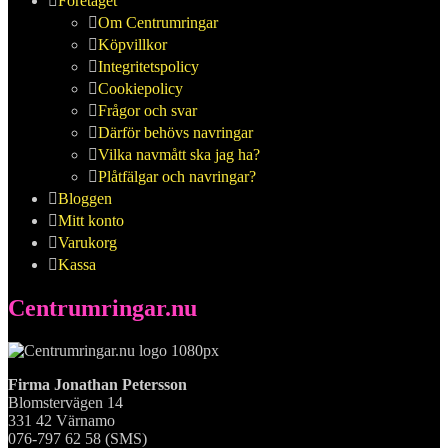
Företaget
Om Centrumringar
Köpvillkor
Integritetspolicy
Cookiepolicy
Frågor och svar
Därför behövs navringar
Vilka navmått ska jag ha?
Plåtfälgar och navringar?
Bloggen
Mitt konto
Varukorg
Kassa
Centrumringar.nu
Firma Jonathan Petersson
Blomstervägen 14
331 42 Värnamo
076-797 62 58 (SMS)