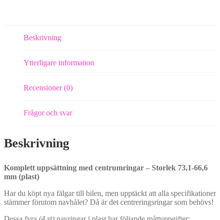
plast)
mängd
Beskrivning
Ytterligare information
Recensioner (0)
Frågor och svar
Beskrivning
Komplett uppsättning med centrumringar – Storlek 73,1-66,6
mm (plast)
Har du köpt nya fälgar till bilen, men upptäckt att alla specifikationer
stämmer förutom navhålet? Då är det centreringsringar som behövs!
Dessa fyra
(4 st)
navringar i plast har följande måttuppgifter: