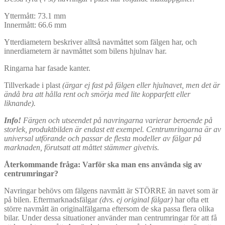
Yttermått: 73.1 mm
Innermått: 66.6 mm
Ytterdiametern beskriver alltså navmåttet som fälgen har, och
innerdiametern är navmåttet som bilens hjulnav har.
Ringarna har fasade kanter.
Tillverkade i plast
(ärgar ej fast på fälgen eller hjulnavet, men det är
ändå bra att hålla rent och smörja med lite kopparfett eller
liknande).
Info!
Färgen och utseendet på navringarna varierar beroende på
storlek, produktbilden är endast ett exempel. Centrumringarna är av
universal utförande och passar de flesta modeller av fälgar på
marknaden, förutsatt att måttet stämmer givetvis.
Återkommande fråga: Varför ska man ens använda sig av
centrumringar?
Navringar behövs om fälgens navmått är STÖRRE än navet som är
på bilen. Eftermarknadsfälgar
(dvs. ej original fälgar)
har ofta ett
större navmått än originalfälgarna eftersom de ska passa flera olika
bilar. Under dessa situationer använder man centrumringar för att få