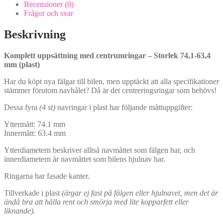
plast)
Recensioner (0)
mängd
Frågor och svar
Beskrivning
Komplett uppsättning med centrumringar – Storlek 74,1-63,4
mm (plast)
Har du köpt nya fälgar till bilen, men upptäckt att alla specifikationer
stämmer förutom navhålet? Då är det centreringsringar som behövs!
Dessa fyra
(4 st)
navringar i plast har följande måttuppgifter:
Yttermått: 74.1 mm
Innermått: 63.4 mm
Ytterdiametern beskriver alltså navmåttet som fälgen har, och
innerdiametern är navmåttet som bilens hjulnav har.
Ringarna har fasade kanter.
Tillverkade i plast
(ärgar ej fast på fälgen eller hjulnavet, men det är
ändå bra att hålla rent och smörja med lite kopparfett eller
liknande).