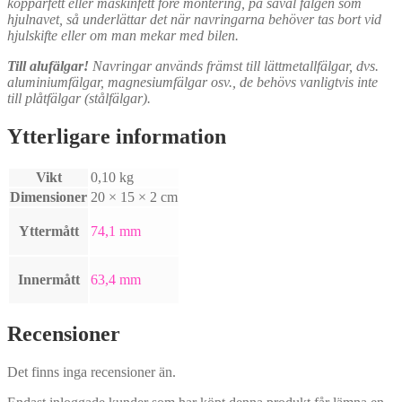
kopparfett eller maskinfett före montering, på såväl fälgen som
hjulnavet, så underlättar det när navringarna behöver tas bort vid
hjulskifte eller om man mekar med bilen.
Till alufälgar!
Navringar används främst till lättmetallfälgar, dvs.
aluminiumfälgar, magnesiumfälgar osv., de behövs vanligtvis inte
till plåtfälgar (stålfälgar).
Ytterligare information
Vikt
0,10 kg
Dimensioner
20 × 15 × 2 cm
Yttermått
74,1 mm
Innermått
63,4 mm
Recensioner
Det finns inga recensioner än.