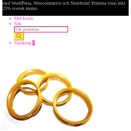
med WordPress, Woocommerce och Storefront! Priserna visas inkl.
25% svensk moms.
Mitt konto
Sök
Products
search
Varukorg
0