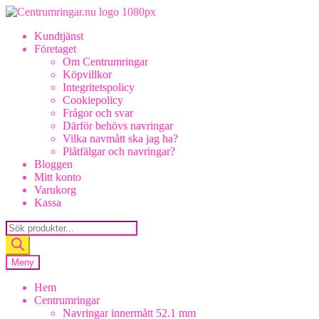
Hoppa
Hoppa
till
till
Kundtjänst
navigering
innehåll
Företaget
Om Centrumringar
Köpvillkor
Integritetspolicy
Cookiepolicy
Frågor och svar
Därför behövs navringar
Vilka navmått ska jag ha?
Plåtfälgar och navringar?
Bloggen
Mitt konto
Varukorg
Kassa
Products
search
Meny
Hem
Centrumringar
Navringar innermått 52.1 mm