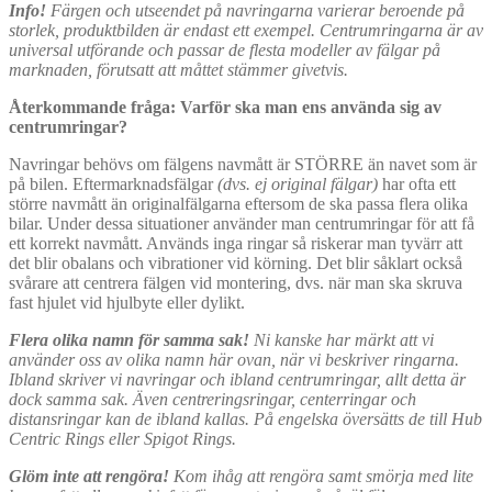
Info!
Färgen och utseendet på navringarna varierar beroende på
storlek, produktbilden är endast ett exempel. Centrumringarna är av
universal utförande och passar de flesta modeller av fälgar på
marknaden, förutsatt att måttet stämmer givetvis.
Återkommande fråga: Varför ska man ens använda sig av
centrumringar?
Navringar behövs om fälgens navmått är STÖRRE än navet som är
på bilen. Eftermarknadsfälgar
(dvs. ej original fälgar)
har ofta ett
större navmått än originalfälgarna eftersom de ska passa flera olika
bilar. Under dessa situationer använder man centrumringar för att få
ett korrekt navmått. Används inga ringar så riskerar man tyvärr att
det blir obalans och vibrationer vid körning. Det blir såklart också
svårare att centrera fälgen vid montering, dvs. när man ska skruva
fast hjulet vid hjulbyte eller dylikt.
Flera olika namn för samma sak!
Ni kanske har märkt att vi
använder oss av olika namn här ovan, när vi beskriver ringarna.
Ibland skriver vi navringar och ibland centrumringar, allt detta är
dock samma sak. Även centreringsringar, centerringar och
distansringar kan de ibland kallas. På engelska översätts de till Hub
Centric Rings eller Spigot Rings.
Glöm inte att rengöra!
Kom ihåg att rengöra samt smörja med lite