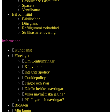
Låsbultar & Låsmuttrar
Spacers
Ventilhattar
Bil och fritid
Biltillbehör
Dörrglans
Refillgummi torkarblad
Strålkastarrenovering
Information
Kundtjänst
Företaget
Om Centrumringar
Köpvillkor
Integritetspolicy
Cookiepolicy
Frågor och svar
Därför behövs navringar
Vilka navmått ska jag ha?
Plåtfälgar och navringar?
Bloggen
Mitt konto