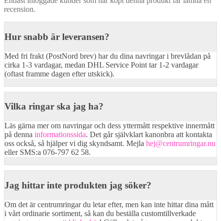
Endast inloggade kunder som har köpt denna produkt får lämna en
recension.
Hur snabb är leveransen?
Med fri frakt (PostNord brev) har du dina navringar i brevlådan på
cirka 1-3 vardagar, medan DHL Service Point tar 1-2 vardagar
(oftast framme dagen efter utskick).
Vilka ringar ska jag ha?
Läs gärna mer om navringar och dess yttermått respektive innermått
på denna
informationssida
. Det går självklart kanonbra att kontakta
oss också, så hjälper vi dig skyndsamt. Mejla
hej@centrumringar.nu
eller SMS:a 076-797 62 58.
Jag hittar inte produkten jag söker?
Om det är centrumringar du letar efter, men kan inte hittar dina mått
i vårt ordinarie sortiment, så kan du beställa customtillverkade