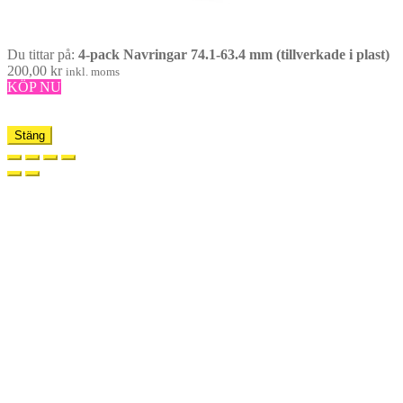
Du tittar på:
4-pack Navringar 74.1-63.4 mm (tillverkade i plast)
200,00
kr
inkl. moms
KÖP NU
Stäng