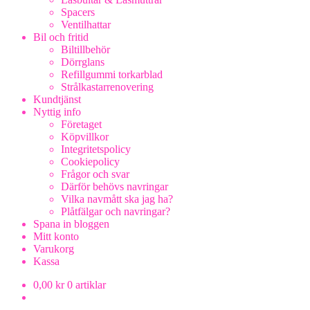
Spacers
Ventilhattar
Bil och fritid
Biltillbehör
Dörrglans
Refillgummi torkarblad
Strålkastarrenovering
Kundtjänst
Nyttig info
Företaget
Köpvillkor
Integritetspolicy
Cookiepolicy
Frågor och svar
Därför behövs navringar
Vilka navmått ska jag ha?
Plåtfälgar och navringar?
Spana in bloggen
Mitt konto
Varukorg
Kassa
0,00
kr
0 artiklar