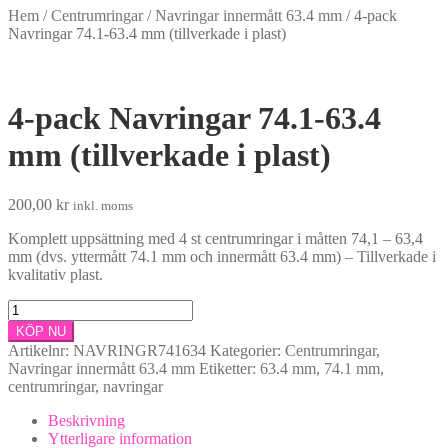
Hem
/
Centrumringar
/
Navringar innermått 63.4 mm
/
4-pack
Navringar 74.1-63.4 mm (tillverkade i plast)
4-pack Navringar 74.1-63.4
mm (tillverkade i plast)
200,00
kr
inkl. moms
Komplett uppsättning med 4 st centrumringar i måtten 74,1 – 63,4
mm (dvs. yttermått 74.1 mm och innermått 63.4 mm) – Tillverkade i
kvalitativ plast.
4-
pack
KÖP NU
Navringar
Artikelnr:
NAVRINGR741634
Kategorier:
Centrumringar
,
74.1-
Navringar innermått 63.4 mm
Etiketter:
63.4 mm
,
74.1 mm
,
63.4
centrumringar
,
navringar
mm
(tillverkade
Beskrivning
i
Ytterligare information