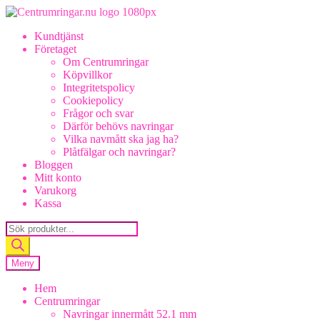
Hoppa
Hoppa
till
till
Kundtjänst
navigering
innehåll
Företaget
Om Centrumringar
Köpvillkor
Integritetspolicy
Cookiepolicy
Frågor och svar
Därför behövs navringar
Vilka navmått ska jag ha?
Plåtfälgar och navringar?
Bloggen
Mitt konto
Varukorg
Kassa
Products
search
Meny
Hem
Centrumringar
Navringar innermått 52.1 mm