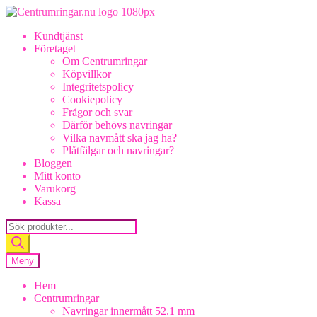
Hoppa
Hoppa
till
till
Kundtjänst
navigering
innehåll
Företaget
Om Centrumringar
Köpvillkor
Integritetspolicy
Cookiepolicy
Frågor och svar
Därför behövs navringar
Vilka navmått ska jag ha?
Plåtfälgar och navringar?
Bloggen
Mitt konto
Varukorg
Kassa
Products
search
Meny
Hem
Centrumringar
Navringar innermått 52.1 mm