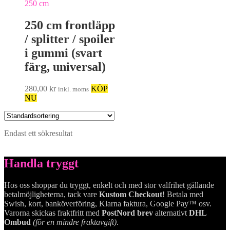
250 cm frontläpp
/ splitter / spoiler
i gummi (svart
färg, universal)
280,00
kr
KÖP
inkl. moms
NU
Endast ett sökresultat
Handla tryggt
Hos oss shoppar du tryggt, enkelt och med stor valfrihet gällande
betalmöjligheterna, tack vare
Kustom Checkout
! Betala med
Swish, kort, banköverföring, Klarna faktura, Google Pay™ osv.
Varorna skickas fraktfritt med
PostNord brev
alternativt
DHL
Ombud
(för en mindre fraktavgift)
.