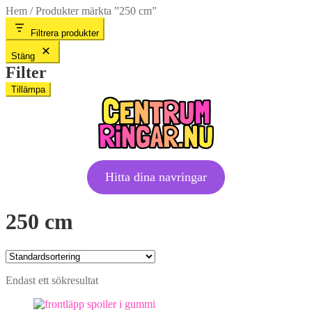
Hem
/
Produkter märkta ”250 cm”
Filtrera produkter
Stäng
Filter
Tillämpa
Hitta dina navringar
250 cm
Endast ett sökresultat