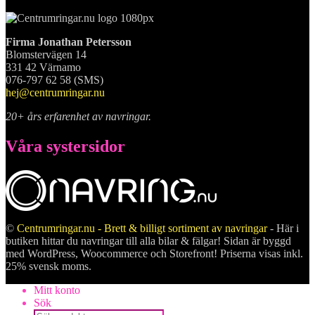
Firma Jonathan Petersson
Blomstervägen 14
331 42 Värnamo
076-797 62 58 (SMS)
hej@centrumringar.nu
20+ års erfarenhet av navringar.
Våra systersidor
©
Centrumringar.nu - Brett & billigt sortiment av navringar
- Här i
butiken hittar du navringar till alla bilar & fälgar! Sidan är byggd
med WordPress, Woocommerce och Storefront! Priserna visas inkl.
25% svensk moms.
Mitt konto
Sök
Products