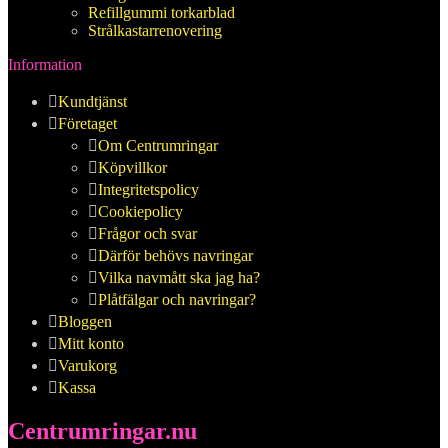
Refillgummi torkarblad
Strålkastarrenovering
Information
Kundtjänst
Företaget
Om Centrumringar
Köpvillkor
Integritetspolicy
Cookiepolicy
Frågor och svar
Därför behövs navringar
Vilka navmått ska jag ha?
Plåtfälgar och navringar?
Bloggen
Mitt konto
Varukorg
Kassa
Centrumringar.nu