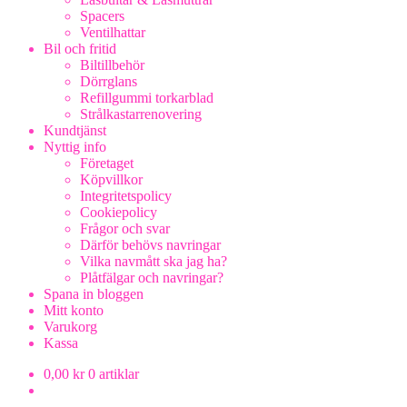
Spacers
Ventilhattar
Bil och fritid
Biltillbehör
Dörrglans
Refillgummi torkarblad
Strålkastarrenovering
Kundtjänst
Nyttig info
Företaget
Köpvillkor
Integritetspolicy
Cookiepolicy
Frågor och svar
Därför behövs navringar
Vilka navmått ska jag ha?
Plåtfälgar och navringar?
Spana in bloggen
Mitt konto
Varukorg
Kassa
0,00
kr
0 artiklar