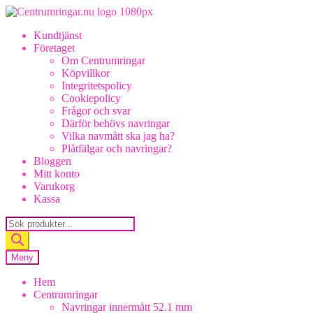
Hoppa
Hoppa
till
till
Kundtjänst
navigering
innehåll
Företaget
Om Centrumringar
Köpvillkor
Integritetspolicy
Cookiepolicy
Frågor och svar
Därför behövs navringar
Vilka navmått ska jag ha?
Plåtfälgar och navringar?
Bloggen
Mitt konto
Varukorg
Kassa
Products
search
Meny
Hem
Centrumringar
Navringar innermått 52.1 mm