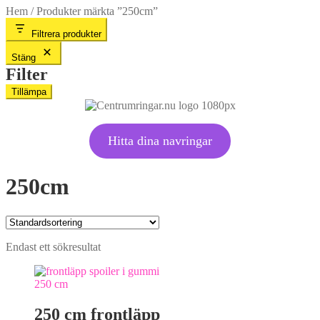
Hem
/
Produkter märkta ”250cm”
Filtrera produkter
Stäng
Filter
Tillämpa
Hitta dina navringar
250cm
Endast ett sökresultat
250 cm frontläpp