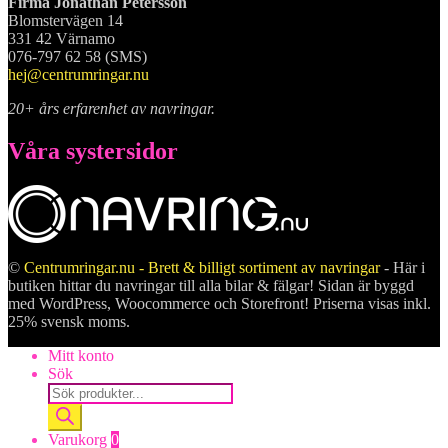
Firma Jonathan Petersson
Blomstervägen 14
331 42 Värnamo
076-797 62 58 (SMS)
hej@centrumringar.nu
20+ års erfarenhet av navringar.
Våra systersidor
©
Centrumringar.nu - Brett & billigt sortiment av navringar
- Här i
butiken hittar du navringar till alla bilar & fälgar! Sidan är byggd
med WordPress, Woocommerce och Storefront! Priserna visas inkl.
25% svensk moms.
Mitt konto
Sök
Products
search
Varukorg
0