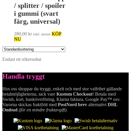
/ splitter / spoiler
i gummi (svart
färg, universal)
280,00
kr
KÖP
inkl. moms
NU
Endast ett sökresultat
Handla tryggt
Hos oss shoppar du tryggt, enkelt och med stor valfrihet gällande
betalmöjligheterna, tack vare
Kustom Checkout
! Betala med
Swish, kort, banköverföring, Klarna faktura, Google Pay™ osv.
Varorna skickas fraktfritt med
PostNord brev
alternativt
DHL
Ombud
(för en mindre fraktavgift)
.