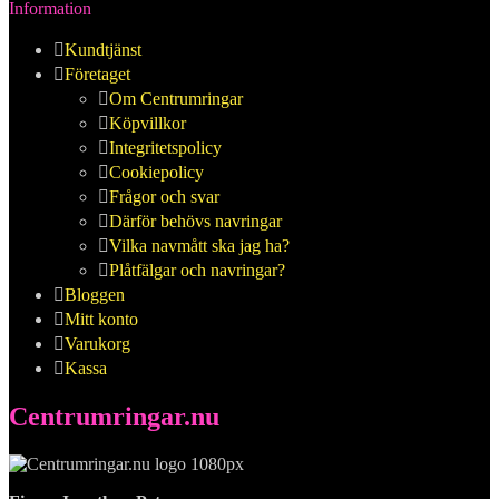
Information
Kundtjänst
Företaget
Om Centrumringar
Köpvillkor
Integritetspolicy
Cookiepolicy
Frågor och svar
Därför behövs navringar
Vilka navmått ska jag ha?
Plåtfälgar och navringar?
Bloggen
Mitt konto
Varukorg
Kassa
Centrumringar.nu