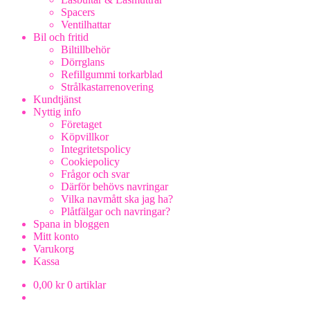
Spacers
Ventilhattar
Bil och fritid
Biltillbehör
Dörrglans
Refillgummi torkarblad
Strålkastarrenovering
Kundtjänst
Nyttig info
Företaget
Köpvillkor
Integritetspolicy
Cookiepolicy
Frågor och svar
Därför behövs navringar
Vilka navmått ska jag ha?
Plåtfälgar och navringar?
Spana in bloggen
Mitt konto
Varukorg
Kassa
0,00
kr
0 artiklar