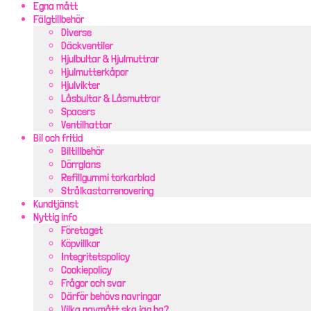
Egna mått
Fälgtillbehör
Diverse
Däckventiler
Hjulbultar & Hjulmuttrar
Hjulmutterkåpor
Hjulvikter
Låsbultar & Låsmuttrar
Spacers
Ventilhattar
Bil och fritid
Biltillbehör
Dörrglans
Refillgummi torkarblad
Strålkastarrenovering
Kundtjänst
Nyttig info
Företaget
Köpvillkor
Integritetspolicy
Cookiepolicy
Frågor och svar
Därför behövs navringar
Vilka navmått ska jag ha?