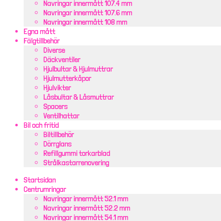
Navringar innermått 107.4 mm
Navringar innermått 107.6 mm
Navringar innermått 108 mm
Egna mått
Fälgtillbehör
Diverse
Däckventiler
Hjulbultar & Hjulmuttrar
Hjulmutterkåpor
Hjulvikter
Låsbultar & Låsmuttrar
Spacers
Ventilhattar
Bil och fritid
Biltillbehör
Dörrglans
Refillgummi torkarblad
Strålkastarrenovering
Startsidan
Centrumringar
Navringar innermått 52.1 mm
Navringar innermått 52.2 mm
Navringar innermått 54.1 mm