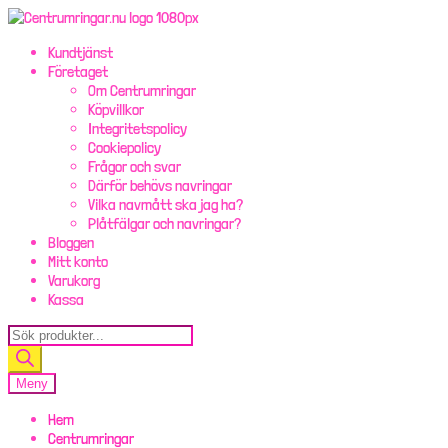
Hoppa
Hoppa
till
till
Kundtjänst
navigering
innehåll
Företaget
Om Centrumringar
Köpvillkor
Integritetspolicy
Cookiepolicy
Frågor och svar
Därför behövs navringar
Vilka navmått ska jag ha?
Plåtfälgar och navringar?
Bloggen
Mitt konto
Varukorg
Kassa
Products
search
Meny
Hem
Centrumringar