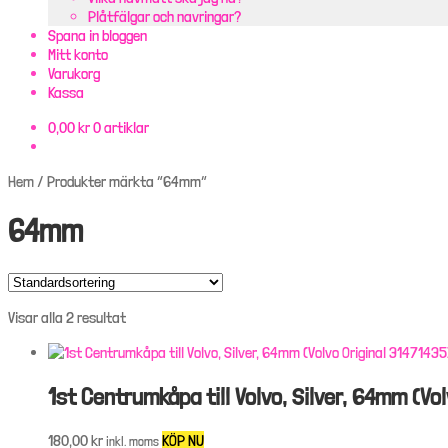
Plåtfälgar och navringar?
Spana in bloggen
Mitt konto
Varukorg
Kassa
0,00
kr
0 artiklar
Hem
/
Produkter märkta ”64mm”
64mm
Visar alla 2 resultat
1st Centrumkåpa till Volvo, Silver, 64mm (Vo
180,00
kr
KÖP NU
inkl. moms