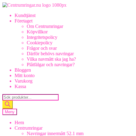
Hoppa
Hoppa
till
till
Kundtjänst
navigering
innehåll
Företaget
Om Centrumringar
Köpvillkor
Integritetspolicy
Cookiepolicy
Frågor och svar
Därför behövs navringar
Vilka navmått ska jag ha?
Plåtfälgar och navringar?
Bloggen
Mitt konto
Varukorg
Kassa
Products
search
Meny
Hem
Centrumringar
Navringar innermått 52.1 mm