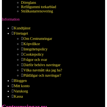
Dörrglans
Refillgummi torkarblad
Strålkastarrenovering
Information
Kundtjänst
Företaget
Om Centrumringar
Köpvillkor
Integritetspolicy
Cookiepolicy
Frågor och svar
Därför behövs navringar
Vilka navmått ska jag ha?
Plåtfälgar och navringar?
Bloggen
Mitt konto
Varukorg
Kassa
Centrumringar.nu