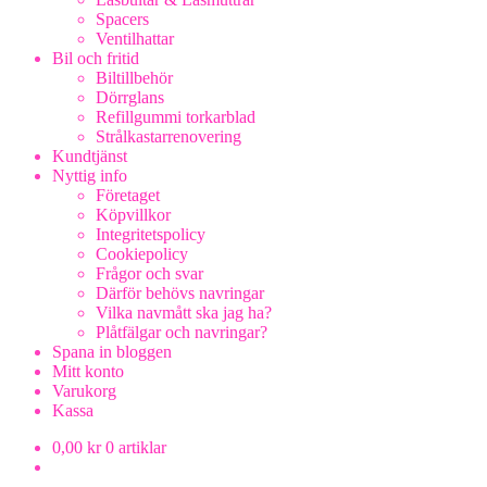
Spacers
Ventilhattar
Bil och fritid
Biltillbehör
Dörrglans
Refillgummi torkarblad
Strålkastarrenovering
Kundtjänst
Nyttig info
Företaget
Köpvillkor
Integritetspolicy
Cookiepolicy
Frågor och svar
Därför behövs navringar
Vilka navmått ska jag ha?
Plåtfälgar och navringar?
Spana in bloggen
Mitt konto
Varukorg
Kassa
0,00
kr
0 artiklar