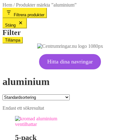
Hem
/
Produkter märkta ”aluminium”
Filtrera produkter
Stäng
Filter
Tillämpa
Hitta dina navringar
aluminium
Endast ett sökresultat
5-pack