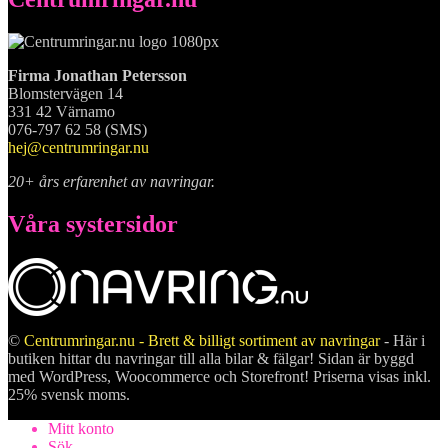
Firma Jonathan Petersson
Blomstervägen 14
331 42 Värnamo
076-797 62 58 (SMS)
hej@centrumringar.nu
20+ års erfarenhet av navringar.
Våra systersidor
©
Centrumringar.nu - Brett & billigt sortiment av navringar
- Här i
butiken hittar du navringar till alla bilar & fälgar! Sidan är byggd
med WordPress, Woocommerce och Storefront! Priserna visas inkl.
25% svensk moms.
Mitt konto
Sök