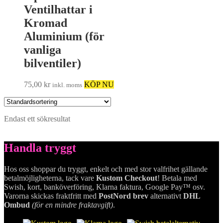
Ventilhattar i
Kromad
Aluminium (för
vanliga
bilventiler)
75,00
kr
KÖP NU
inkl. moms
Endast ett sökresultat
Handla tryggt
Hos oss shoppar du tryggt, enkelt och med stor valfrihet gällande
betalmöjligheterna, tack vare
Kustom Checkout
! Betala med
Swish, kort, banköverföring, Klarna faktura, Google Pay™ osv.
Varorna skickas fraktfritt med
PostNord brev
alternativt
DHL
Ombud
(för en mindre fraktavgift)
.