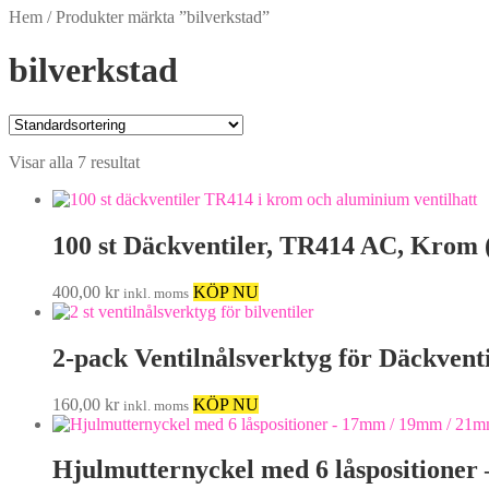
Hem
/
Produkter märkta ”bilverkstad”
bilverkstad
Visar alla 7 resultat
100 st Däckventiler, TR414 AC, Krom
400,00
kr
KÖP NU
inkl. moms
2-pack Ventilnålsverktyg för Däckventil
160,00
kr
KÖP NU
inkl. moms
Hjulmutternyckel med 6 låsposition