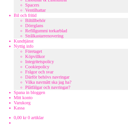
Spacers
Ventilhattar
Bil och fritid
Biltillbehör
Dörrglans
Refillgummi torkarblad
Strålkastarrenovering
Kundtjänst
Nyttig info
Företaget
Köpvillkor
Integritetspolicy
Cookiepolicy
Frågor och svar
Därför behövs navringar
Vilka navmått ska jag ha?
Plåtfälgar och navringar?
Spana in bloggen
Mitt konto
Varukorg
Kassa
0,00
kr
0 artiklar