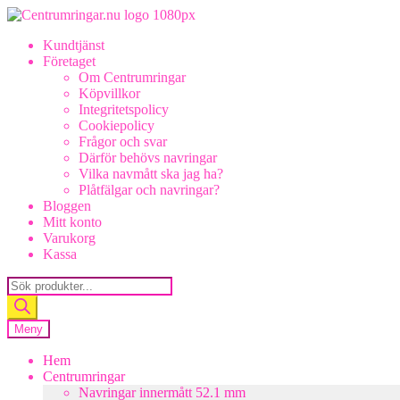
Hoppa
Hoppa
till
till
Kundtjänst
navigering
innehåll
Företaget
Om Centrumringar
Köpvillkor
Integritetspolicy
Cookiepolicy
Frågor och svar
Därför behövs navringar
Vilka navmått ska jag ha?
Plåtfälgar och navringar?
Bloggen
Mitt konto
Varukorg
Kassa
Products
search
Meny
Hem
Centrumringar
Navringar innermått 52.1 mm