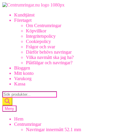
Hoppa
Hoppa
till
till
Kundtjänst
navigering
innehåll
Företaget
Om Centrumringar
Köpvillkor
Integritetspolicy
Cookiepolicy
Frågor och svar
Därför behövs navringar
Vilka navmått ska jag ha?
Plåtfälgar och navringar?
Bloggen
Mitt konto
Varukorg
Kassa
Products
search
Meny
Hem
Centrumringar
Navringar innermått 52.1 mm