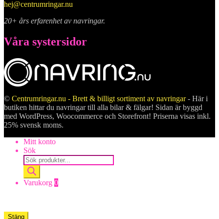
hej@centrumringar.nu
20+ års erfarenhet av navringar.
Våra systersidor
©
Centrumringar.nu - Brett & billigt sortiment av navringar
- Här i
butiken hittar du navringar till alla bilar & fälgar! Sidan är byggd
med WordPress, Woocommerce och Storefront! Priserna visas inkl.
25% svensk moms.
Mitt konto
Sök
Products
search
Varukorg
0
Stäng