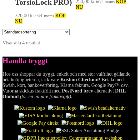
TorsioLock PRO)
250,00
kr
KÖP
inkl. moms
NU
320,00
kr
KÖP
inkl. moms
NU
Visar alla 4 resultat
Handla tryggt
Hos oss shoppar du tryggt, enkelt och med stor valfrihet gällande
betalmöjligheterna, tack vare
Kustom Checkout
! Betala med
Swish, kort, banköverföring, Klarna faktura, Google Pay™ osv.
Varorna skickas fraktfritt med
PostNord brev
alternativt
DHL
Ombud
(för en mindre fraktavgift)
.