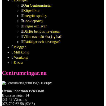
Företaget
Om Centrumringar
Köpvillkor
Integritetspolicy
Cookiepolicy
Frågor och svar
Därför behövs navringar
Vilka navmått ska jag ha?
Plåtfälgar och navringar?
Bloggen
Mitt konto
Varukorg
Kassa
Centrumringar.nu
Firma Jonathan Petersson
Blomstervägen 14
331 42 Värnamo
076-797 62 58 (SMS)