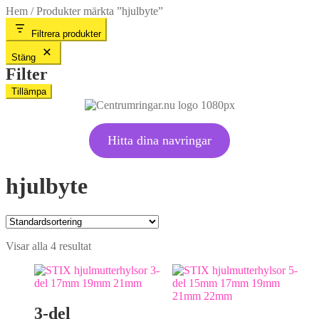
Hem
/
Produkter märkta ”hjulbyte”
Filtrera produkter
Stäng
Filter
Tillämpa
Hitta dina navringar
hjulbyte
Visar alla 4 resultat
3-del