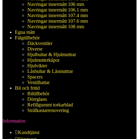
Navringar innermått 106 mm
Navringar innermått 106.1 mm
Navringar innermått 107.4 mm
Navringar innermått 107.6 mm
Navringar innermått 108 mm
Egna mått
Fälgtillbehör
Däckventiler
Diverse
Hjulbultar & Hjulmuttrar
Hjulmutterkåpor
Hjulvikter
Låsbultar & Låsmuttrar
Spacers
Ventilhattar
Bil och fritid
Biltillbehör
Dörrglans
Refillgummi torkarblad
Strålkastarrenovering
Information
Kundtjänst