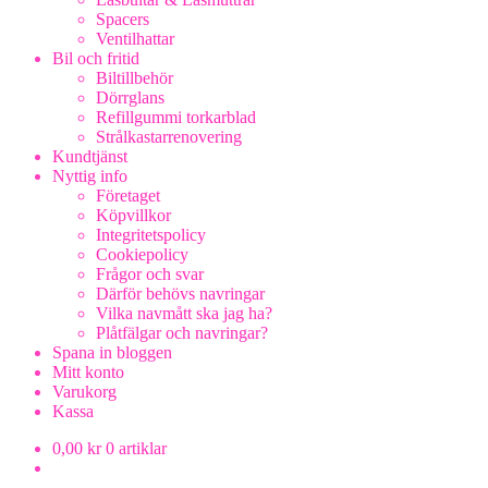
Spacers
Ventilhattar
Bil och fritid
Biltillbehör
Dörrglans
Refillgummi torkarblad
Strålkastarrenovering
Kundtjänst
Nyttig info
Företaget
Köpvillkor
Integritetspolicy
Cookiepolicy
Frågor och svar
Därför behövs navringar
Vilka navmått ska jag ha?
Plåtfälgar och navringar?
Spana in bloggen
Mitt konto
Varukorg
Kassa
0,00
kr
0 artiklar