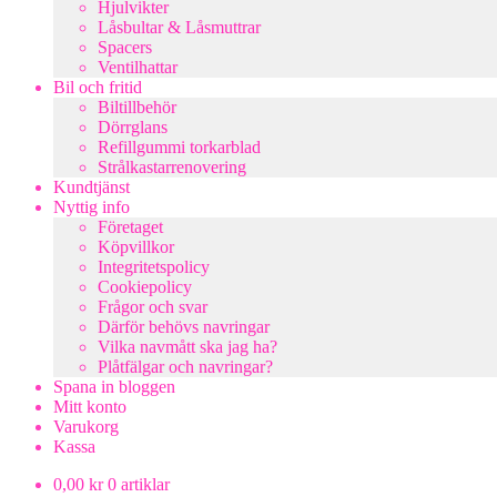
Hjulvikter
Låsbultar & Låsmuttrar
Spacers
Ventilhattar
Bil och fritid
Biltillbehör
Dörrglans
Refillgummi torkarblad
Strålkastarrenovering
Kundtjänst
Nyttig info
Företaget
Köpvillkor
Integritetspolicy
Cookiepolicy
Frågor och svar
Därför behövs navringar
Vilka navmått ska jag ha?
Plåtfälgar och navringar?
Spana in bloggen
Mitt konto
Varukorg
Kassa
0,00
kr
0 artiklar