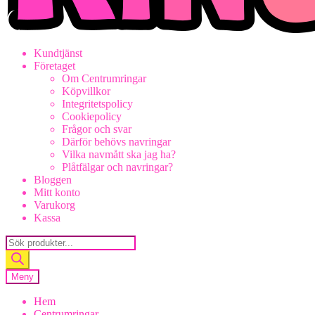
Kundtjänst
Företaget
Om Centrumringar
Köpvillkor
Integritetspolicy
Cookiepolicy
Frågor och svar
Därför behövs navringar
Vilka navmått ska jag ha?
Plåtfälgar och navringar?
Bloggen
Mitt konto
Varukorg
Kassa
Products
search
Meny
Hem
Centrumringar