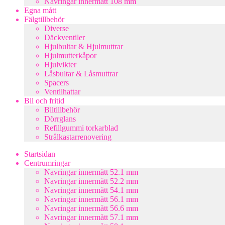
Navringar innermått 108 mm
Egna mått
Fälgtillbehör
Diverse
Däckventiler
Hjulbultar & Hjulmuttrar
Hjulmutterkåpor
Hjulvikter
Låsbultar & Låsmuttrar
Spacers
Ventilhattar
Bil och fritid
Biltillbehör
Dörrglans
Refillgummi torkarblad
Strålkastarrenovering
Startsidan
Centrumringar
Navringar innermått 52.1 mm
Navringar innermått 52.2 mm
Navringar innermått 54.1 mm
Navringar innermått 56.1 mm
Navringar innermått 56.6 mm
Navringar innermått 57.1 mm