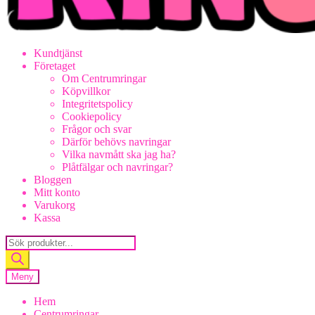
Kundtjänst
Företaget
Om Centrumringar
Köpvillkor
Integritetspolicy
Cookiepolicy
Frågor och svar
Därför behövs navringar
Vilka navmått ska jag ha?
Plåtfälgar och navringar?
Bloggen
Mitt konto
Varukorg
Kassa
Products
search
Meny
Hem
Centrumringar