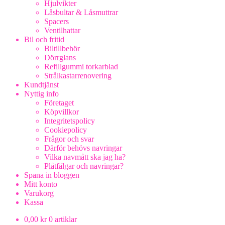
Hjulvikter
Låsbultar & Låsmuttrar
Spacers
Ventilhattar
Bil och fritid
Biltillbehör
Dörrglans
Refillgummi torkarblad
Strålkastarrenovering
Kundtjänst
Nyttig info
Företaget
Köpvillkor
Integritetspolicy
Cookiepolicy
Frågor och svar
Därför behövs navringar
Vilka navmått ska jag ha?
Plåtfälgar och navringar?
Spana in bloggen
Mitt konto
Varukorg
Kassa
0,00
kr
0 artiklar