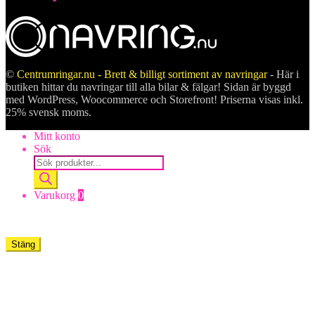
©
Centrumringar.nu - Brett & billigt sortiment av navringar
- Här i
butiken hittar du navringar till alla bilar & fälgar! Sidan är byggd
med WordPress, Woocommerce och Storefront! Priserna visas inkl.
25% svensk moms.
Mitt konto
Sök
Products
search
Varukorg
0
Stäng