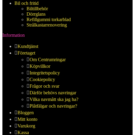
Bil och fritid
Biltillbehör
Dörrglans
Refillgummi torkarblad
Strålkastarrenovering
Information
Kundtjänst
Företaget
Om Centrumringar
Köpvillkor
Integritetspolicy
Cookiepolicy
Frågor och svar
Därför behövs navringar
Vilka navmått ska jag ha?
Plåtfälgar och navringar?
Bloggen
Mitt konto
Varukorg
Kassa