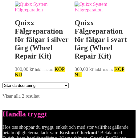
Quixx
Quixx
Fälgreparation
Fälgreparation
för fälgar i silver
för fälgar i svart
färg (Wheel
färg (Wheel
Repair Kit)
Repair Kit)
300,00
kr
KÖP
300,00
kr
KÖP
inkl. moms
inkl. moms
NU
NU
Visar alla 2 resultat
Handla tryggt
Hos oss shoppar du tryggt, enkelt och med stor valfrihet gällande
betalmöjligheterna, tack vare
Kustom Checkout
! Betala med