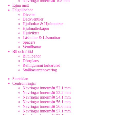
Navringar innermått 108 mm
Egna mått
Fälgtillbehör
Diverse
Däckventiler
Hjulbultar & Hjulmuttrar
Hjulmutterkåpor
Hjulvikter
Låsbultar & Låsmuttrar
Spacers
Ventilhattar
Bil och fritid
Biltillbehör
Dörrglans
Refillgummi torkarblad
Strålkastarrenovering
Startsidan
Centrumringar
Navringar innermått 52.1 mm
Navringar innermått 52.2 mm
Navringar innermått 54.1 mm
Navringar innermått 56.1 mm
Navringar innermått 56.6 mm
Navringar innermått 57.1 mm