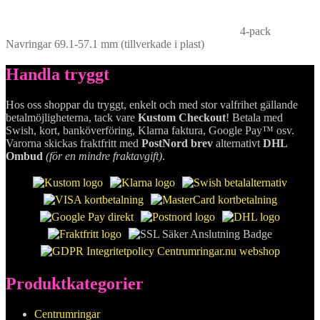
4-pack
Navringar 69.1-57.1 mm (tillverkade i plast)
Handla tryggt
Hos oss shoppar du tryggt, enkelt och med stor valfrihet gällande
betalmöjligheterna, tack vare
Kustom Checkout
! Betala med
Swish, kort, banköverföring, Klarna faktura, Google Pay™ osv.
Varorna skickas fraktfritt med
PostNord brev
alternativt
DHL
Ombud
(för en mindre fraktavgift)
.
Produktkategorier
Centrumringar