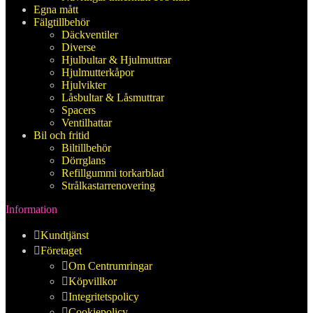
Egna mått
Fälgtillbehör
Däckventiler
Diverse
Hjulbultar & Hjulmuttrar
Hjulmutterkåpor
Hjulvikter
Låsbultar & Låsmuttrar
Spacers
Ventilhattar
Bil och fritid
Biltillbehör
Dörrglans
Refillgummi torkarblad
Strålkastarrenovering
Information
Kundtjänst
Företaget
Om Centrumringar
Köpvillkor
Integritetspolicy
Cookiepolicy