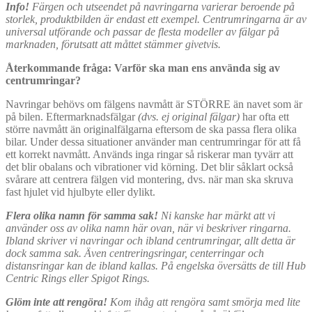
Info!
Färgen och utseendet på navringarna varierar beroende på
storlek, produktbilden är endast ett exempel. Centrumringarna är av
universal utförande och passar de flesta modeller av fälgar på
marknaden, förutsatt att måttet stämmer givetvis.
Återkommande fråga: Varför ska man ens använda sig av
centrumringar?
Navringar behövs om fälgens navmått är STÖRRE än navet som är
på bilen. Eftermarknadsfälgar
(dvs. ej original fälgar)
har ofta ett
större navmått än originalfälgarna eftersom de ska passa flera olika
bilar. Under dessa situationer använder man centrumringar för att få
ett korrekt navmått. Används inga ringar så riskerar man tyvärr att
det blir obalans och vibrationer vid körning. Det blir såklart också
svårare att centrera fälgen vid montering, dvs. när man ska skruva
fast hjulet vid hjulbyte eller dylikt.
Flera olika namn för samma sak!
Ni kanske har märkt att vi
använder oss av olika namn här ovan, när vi beskriver ringarna.
Ibland skriver vi navringar och ibland centrumringar, allt detta är
dock samma sak. Även centreringsringar, centerringar och
distansringar kan de ibland kallas. På engelska översätts de till Hub
Centric Rings eller Spigot Rings.
Glöm inte att rengöra!
Kom ihåg att rengöra samt smörja med lite