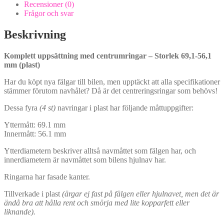
plast)
Recensioner (0)
mängd
Frågor och svar
Beskrivning
Komplett uppsättning med centrumringar – Storlek 69,1-56,1
mm (plast)
Har du köpt nya fälgar till bilen, men upptäckt att alla specifikationer
stämmer förutom navhålet? Då är det centreringsringar som behövs!
Dessa fyra
(4 st)
navringar i plast har följande måttuppgifter:
Yttermått: 69.1 mm
Innermått: 56.1 mm
Ytterdiametern beskriver alltså navmåttet som fälgen har, och
innerdiametern är navmåttet som bilens hjulnav har.
Ringarna har fasade kanter.
Tillverkade i plast
(ärgar ej fast på fälgen eller hjulnavet, men det är
ändå bra att hålla rent och smörja med lite kopparfett eller
liknande).