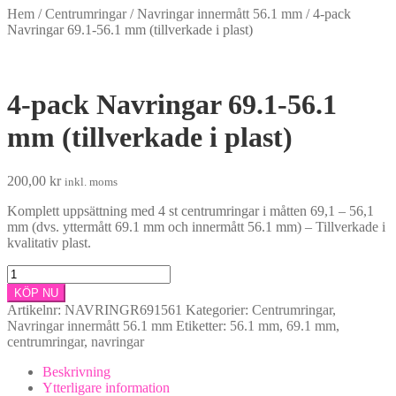
Hem
/
Centrumringar
/
Navringar innermått 56.1 mm
/
4-pack
Navringar 69.1-56.1 mm (tillverkade i plast)
4-pack Navringar 69.1-56.1
mm (tillverkade i plast)
200,00
kr
inkl. moms
Komplett uppsättning med 4 st centrumringar i måtten 69,1 – 56,1
mm (dvs. yttermått 69.1 mm och innermått 56.1 mm) – Tillverkade i
kvalitativ plast.
4-
pack
KÖP NU
Navringar
Artikelnr:
NAVRINGR691561
Kategorier:
Centrumringar
,
69.1-
Navringar innermått 56.1 mm
Etiketter:
56.1 mm
,
69.1 mm
,
56.1
centrumringar
,
navringar
mm
(tillverkade
Beskrivning
i
Ytterligare information