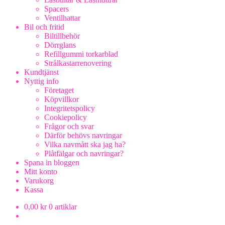
Spacers
Ventilhattar
Bil och fritid
Biltillbehör
Dörrglans
Refillgummi torkarblad
Strålkastarrenovering
Kundtjänst
Nyttig info
Företaget
Köpvillkor
Integritetspolicy
Cookiepolicy
Frågor och svar
Därför behövs navringar
Vilka navmått ska jag ha?
Plåtfälgar och navringar?
Spana in bloggen
Mitt konto
Varukorg
Kassa
0,00
kr
0 artiklar