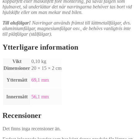
kopparfett eller maskinfett före montering, på såväl fälgen som
hjulnavet, så underlättar det när navringarna behöver tas bort vid
hjulskifte eller om man mekar med bilen.
Till alufälgar!
Navringar används främst till lättmetallfälgar, dvs.
aluminiumfälgar, magnesiumfälgar osv., de behövs vanligtvis inte
till plåtfälgar (stålfälgar).
Ytterligare information
Vikt
0,10 kg
Dimensioner
20 × 15 × 2 cm
Yttermått
69,1 mm
Innermått
56,1 mm
Recensioner
Det finns inga recensioner än.