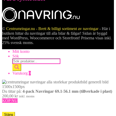
©
Centrumringar.nu - Brett & billigt sortiment av navringar
- Här i
butiken hittar du navringar till alla bilar & fälgar! Sidan är byggd
med WordPress, Woocommerce och Storefront! Priserna visas inkl.
25% svensk moms.
Mitt konto
Sök
Products
search
Varukorg
0
Du tittar på:
4-pack Navringar 69.1-56.1 mm (tillverkade i plast)
200,00
kr
inkl. moms
KÖP NU
Stäng