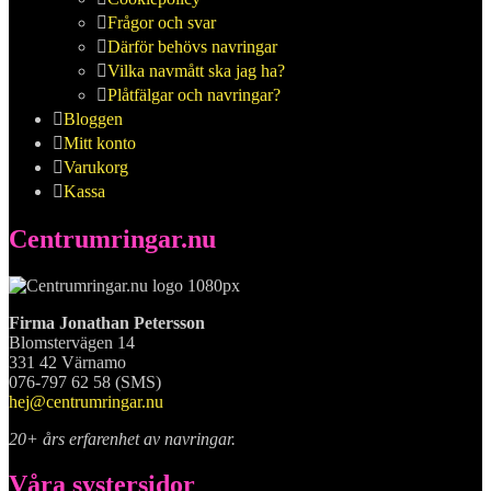
Frågor och svar
Därför behövs navringar
Vilka navmått ska jag ha?
Plåtfälgar och navringar?
Bloggen
Mitt konto
Varukorg
Kassa
Centrumringar.nu
Firma Jonathan Petersson
Blomstervägen 14
331 42 Värnamo
076-797 62 58 (SMS)
hej@centrumringar.nu
20+ års erfarenhet av navringar.
Våra systersidor