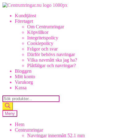
Hoppa
Hoppa
till
till
Kundtjänst
navigering
innehåll
Företaget
Om Centrumringar
Köpvillkor
Integritetspolicy
Cookiepolicy
Frågor och svar
Därför behövs navringar
Vilka navmått ska jag ha?
Plåtfälgar och navringar?
Bloggen
Mitt konto
Varukorg
Kassa
Products
search
Meny
Hem
Centrumringar
Navringar innermått 52.1 mm