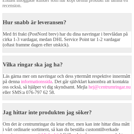
Endast inloggade kunder som har köpt denna produkt får lämna en
recension.
Hur snabb är leveransen?
Med fri frakt (PostNord brev) har du dina navringar i brevlådan på
cirka 1-3 vardagar, medan DHL Service Point tar 1-2 vardagar
(oftast framme dagen efter utskick).
Vilka ringar ska jag ha?
Läs gärna mer om navringar och dess yttermått respektive innermått
på denna
informationssida
. Det går självklart kanonbra att kontakta
oss också, så hjälper vi dig skyndsamt. Mejla
hej@centrumringar.nu
eller SMS:a 076-797 62 58.
Jag hittar inte produkten jag söker?
Om det är centrumringar du letar efter, men kan inte hittar dina mått
i vårt ordinarie sortiment, så kan du beställa customtillverkade