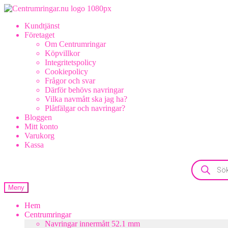
Hoppa
Hoppa
till
till
Kundtjänst
navigering
innehåll
Företaget
Om Centrumringar
Köpvillkor
Integritetspolicy
Cookiepolicy
Frågor och svar
Därför behövs navringar
Vilka navmått ska jag ha?
Plåtfälgar och navringar?
Bloggen
Mitt konto
Varukorg
Kassa
Products
search
Meny
Hem
Centrumringar
Navringar innermått 52.1 mm