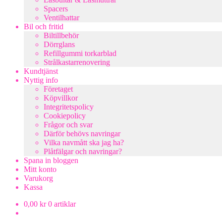
Spacers
Ventilhattar
Bil och fritid
Biltillbehör
Dörrglans
Refillgummi torkarblad
Strålkastarrenovering
Kundtjänst
Nyttig info
Företaget
Köpvillkor
Integritetspolicy
Cookiepolicy
Frågor och svar
Därför behövs navringar
Vilka navmått ska jag ha?
Plåtfälgar och navringar?
Spana in bloggen
Mitt konto
Varukorg
Kassa
0,00
kr
0 artiklar