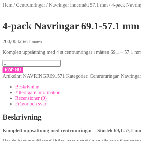
Hem
/
Centrumringar
/
Navringar innermått 57.1 mm
/
4-pack Navring
4-pack Navringar 69.1-57.1 mm (
200,00
kr
inkl. moms
Komplett uppsättning med 4 st centrumringar i måtten 69,1 – 57,1 mm 
4-
pack
KÖP NU
Navringar
Artikelnr:
NAVRINGR691571
Kategorier:
Centrumringar
,
Navringar
69.1-
57.1
Beskrivning
mm
Ytterligare information
(tillverkade
Recensioner (0)
i
Frågor och svar
plast)
mängd
Beskrivning
Komplett uppsättning med centrumringar – Storlek 69,1-57,1 mm