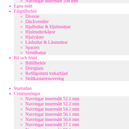
Navringar innermått 108 mm
Egna mått
Fälgtillbehör
Diverse
Däckventiler
Hjulbultar & Hjulmuttrar
Hjulmutterkåpor
Hjulvikter
Låsbultar & Låsmuttrar
Spacers
Ventilhattar
Bil och fritid
Biltillbehör
Dörrglans
Refillgummi torkarblad
Strålkastarrenovering
Startsidan
Centrumringar
Navringar innermått 52.1 mm
Navringar innermått 52.2 mm
Navringar innermått 54.1 mm
Navringar innermått 56.1 mm
Navringar innermått 56.6 mm
Navringar innermått 57.1 mm