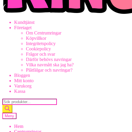
Kundtjänst
Företaget
Om Centrumringar
Köpvillkor
Integritetspolicy
Cookiepolicy
Frågor och svar
Därför behövs navringar
Vilka navmått ska jag ha?
Plåtfälgar och navringar?
Bloggen
Mitt konto
Varukorg
Kassa
Products
search
Meny
Hem
Centrumringar