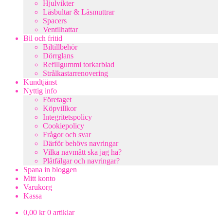
Hjulvikter
Låsbultar & Låsmuttrar
Spacers
Ventilhattar
Bil och fritid
Biltillbehör
Dörrglans
Refillgummi torkarblad
Strålkastarrenovering
Kundtjänst
Nyttig info
Företaget
Köpvillkor
Integritetspolicy
Cookiepolicy
Frågor och svar
Därför behövs navringar
Vilka navmått ska jag ha?
Plåtfälgar och navringar?
Spana in bloggen
Mitt konto
Varukorg
Kassa
0,00
kr
0 artiklar