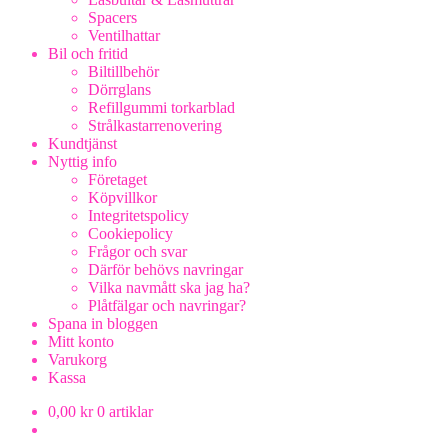
Spacers
Ventilhattar
Bil och fritid
Biltillbehör
Dörrglans
Refillgummi torkarblad
Strålkastarrenovering
Kundtjänst
Nyttig info
Företaget
Köpvillkor
Integritetspolicy
Cookiepolicy
Frågor och svar
Därför behövs navringar
Vilka navmått ska jag ha?
Plåtfälgar och navringar?
Spana in bloggen
Mitt konto
Varukorg
Kassa
0,00
kr
0 artiklar