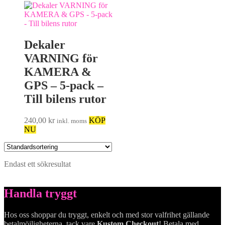
Dekaler
VARNING för
KAMERA &
GPS – 5-pack –
Till bilens rutor
240,00
kr
KÖP
inkl. moms
NU
Endast ett sökresultat
Handla tryggt
Hos oss shoppar du tryggt, enkelt och med stor valfrihet gällande
betalmöjligheterna, tack vare
Kustom Checkout
! Betala med