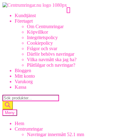
Hoppa
Hoppa
till
till
Kundtjänst
navigering
innehåll
Företaget
Om Centrumringar
Köpvillkor
Integritetspolicy
Cookiepolicy
Frågor och svar
Därför behövs navringar
Vilka navmått ska jag ha?
Plåtfälgar och navringar?
Bloggen
Mitt konto
Varukorg
Kassa
Products
search
Meny
Hem
Centrumringar
Navringar innermått 52.1 mm