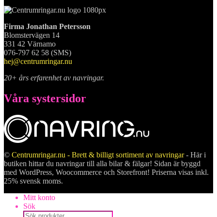
Firma Jonathan Petersson
Blomstervägen 14
331 42 Värnamo
076-797 62 58 (SMS)
hej@centrumringar.nu
20+ års erfarenhet av navringar.
Våra systersidor
©
Centrumringar.nu - Brett & billigt sortiment av navringar
- Här i
butiken hittar du navringar till alla bilar & fälgar! Sidan är byggd
med WordPress, Woocommerce och Storefront! Priserna visas inkl.
25% svensk moms.
Mitt konto
Sök
Products