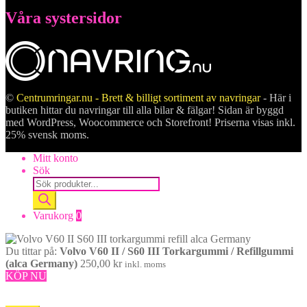
Våra systersidor
©
Centrumringar.nu - Brett & billigt sortiment av navringar
- Här i
butiken hittar du navringar till alla bilar & fälgar! Sidan är byggd
med WordPress, Woocommerce och Storefront! Priserna visas inkl.
25% svensk moms.
Mitt konto
Sök
Products
search
Varukorg
0
Du tittar på:
Volvo V60 II / S60 III Torkargummi / Refillgummi
(alca Germany)
250,00
kr
inkl. moms
KÖP NU