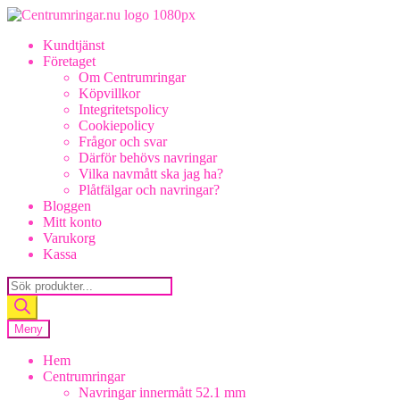
Hoppa
Hoppa
till
till
Kundtjänst
navigering
innehåll
Företaget
Om Centrumringar
Köpvillkor
Integritetspolicy
Cookiepolicy
Frågor och svar
Därför behövs navringar
Vilka navmått ska jag ha?
Plåtfälgar och navringar?
Bloggen
Mitt konto
Varukorg
Kassa
Products
search
Meny
Hem
Centrumringar
Navringar innermått 52.1 mm