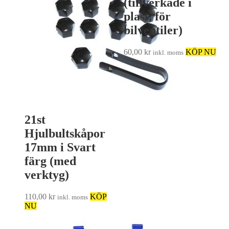
(tillverkade i
plast, för
bilventiler)
60,00
kr
KÖP NU
inkl. moms
21st
Hjulbultskåpor
17mm i Svart
färg (med
verktyg)
110,00
kr
KÖP
inkl. moms
NU