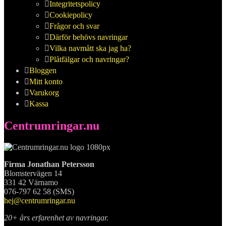
Integritetspolicy
Cookiepolicy
Frågor och svar
Därför behövs navringar
Vilka navmått ska jag ha?
Plåtfälgar och navringar?
Bloggen
Mitt konto
Varukorg
Kassa
Centrumringar.nu
Firma Jonathan Petersson
Blomstervägen 14
331 42 Värnamo
076-797 62 58 (SMS)
hej@centrumringar.nu
20+ års erfarenhet av navringar.