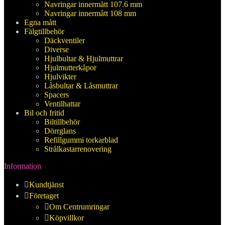
Navringar innermått 107.6 mm
Navringar innermått 108 mm
Egna mått
Fälgtillbehör
Däckventiler
Diverse
Hjulbultar & Hjulmuttrar
Hjulmutterkåpor
Hjulvikter
Låsbultar & Låsmuttrar
Spacers
Ventilhattar
Bil och fritid
Biltillbehör
Dörrglans
Refillgummi torkarblad
Strålkastarrenovering
Information
Kundtjänst
Företaget
Om Centrumringar
Köpvillkor