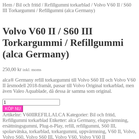
Hem
/
Bil och fritid
/
Refillgummi torkarblad
/
Volvo V60 II / S60
III Torkargummi / Refillgummi (alca Germany)
Volvo V60 II / S60 III
Torkargummi / Refillgummi
(alca Germany)
250,00
kr
inkl. moms
alca® Germany refill torkargummi till Volvo S60 III och Volvo V60
II årsmodell 2018-framåt, passar till Volvo Original torkarblad, men
även Valeo Aquablade, då dessa är samma som original.
Volvo
V60
KÖP NU
II
Artikelnr:
V60IIREFILLALCA
Kategorier:
Bil och fritid
,
/
Refillgummi torkarblad
Etiketter:
alca Germany
,
eluppvärmning
,
S60
ersättningsgummi
,
Plug-n-Play
,
refill
,
refillgummi
,
S60 III
,
III
spolarvätska
,
torkarblad
,
torkargummi
,
uppvärmning
,
V60 II
,
Volvo
,
Torkargummi
Volvo S60
,
Volvo S60 III
,
Volvo V60
,
Volvo V60 II