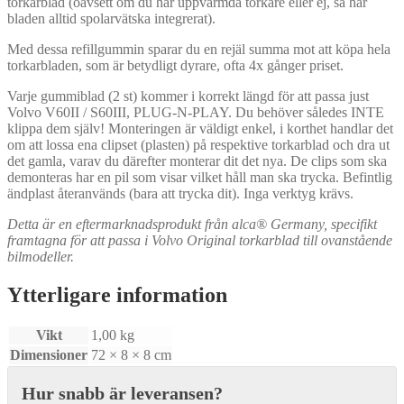
torkarblad (oavsett om du har uppvärmda torkare eller ej, så har
bladen alltid spolarvätska integrerat).
Med dessa refillgummin sparar du en rejäl summa mot att köpa hela
torkarbladen, som är betydligt dyrare, ofta 4x gånger priset.
Varje gummiblad (2 st) kommer i korrekt längd för att passa just
Volvo V60II / S60III, PLUG-N-PLAY. Du behöver således INTE
klippa dem själv! Monteringen är väldigt enkel, i korthet handlar det
om att lossa ena clipset (plasten) på respektive torkarblad och dra ut
det gamla, varav du därefter monterar dit det nya. De clips som ska
demonteras har en pil som visar vilket håll man ska trycka. Befintlig
ändplast återanvänds (bara att trycka dit). Inga verktyg krävs.
Detta är en eftermarknadsprodukt från alca® Germany, specifikt
framtagna för att passa i Volvo Original torkarblad till ovanstående
bilmodeller.
Ytterligare information
Vikt
1,00 kg
Dimensioner
72 × 8 × 8 cm
Hur snabb är leveransen?