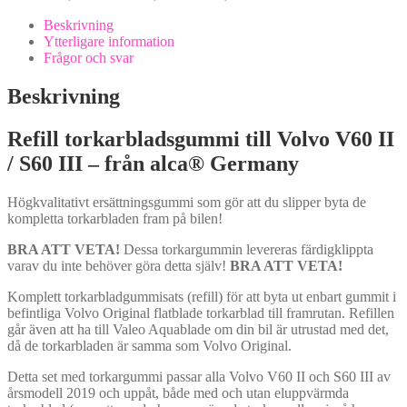
/
Refillgummi
Beskrivning
(alca
Ytterligare information
Germany)
Frågor och svar
mängd
Beskrivning
Refill torkarbladsgummi till Volvo V60 II
/ S60 III – från alca® Germany
Högkvalitativt ersättningsgummi som gör att du slipper byta de
kompletta torkarbladen fram på bilen!
BRA ATT VETA!
Dessa torkargummin levereras färdigklippta
varav du inte behöver göra detta själv!
BRA ATT VETA!
Komplett torkarbladgummisats (refill) för att byta ut enbart gummit i
befintliga Volvo Original flatblade torkarblad till framrutan. Refillen
går även att ha till Valeo Aquablade om din bil är utrustad med det,
då de torkarbladen är samma som Volvo Original.
Detta set med torkargummi passar alla Volvo V60 II och S60 III av
årsmodell 2019 och uppåt, både med och utan eluppvärmda