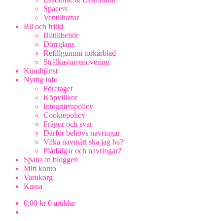
Spacers
Ventilhattar
Bil och fritid
Biltillbehör
Dörrglans
Refillgummi torkarblad
Strålkastarrenovering
Kundtjänst
Nyttig info
Företaget
Köpvillkor
Integritetspolicy
Cookiepolicy
Frågor och svar
Därför behövs navringar
Vilka navmått ska jag ha?
Plåtfälgar och navringar?
Spana in bloggen
Mitt konto
Varukorg
Kassa
0,00
kr
0 artiklar