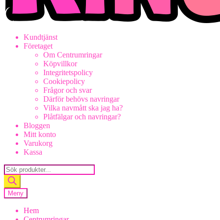
Kundtjänst
Företaget
Om Centrumringar
Köpvillkor
Integritetspolicy
Cookiepolicy
Frågor och svar
Därför behövs navringar
Vilka navmått ska jag ha?
Plåtfälgar och navringar?
Bloggen
Mitt konto
Varukorg
Kassa
Products
search
Meny
Hem
Centrumringar