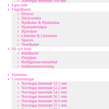
Navringar innermått 108 mm
Egna mått
Fälgtillbehör
Diverse
Däckventiler
Hjulbultar & Hjulmuttrar
Hjulmutterkåpor
Hjulvikter
Låsbultar & Låsmuttrar
Spacers
Ventilhattar
Bil och fritid
Biltillbehör
Dörrglans
Refillgummi torkarblad
Strålkastarrenovering
Startsidan
Centrumringar
Navringar innermått 52.1 mm
Navringar innermått 52.2 mm
Navringar innermått 54.1 mm
Navringar innermått 56.1 mm
Navringar innermått 56.6 mm
Navringar innermått 57.1 mm