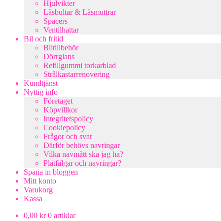
Hjulvikter
Låsbultar & Låsmuttrar
Spacers
Ventilhattar
Bil och fritid
Biltillbehör
Dörrglans
Refillgummi torkarblad
Strålkastarrenovering
Kundtjänst
Nyttig info
Företaget
Köpvillkor
Integritetspolicy
Cookiepolicy
Frågor och svar
Därför behövs navringar
Vilka navmått ska jag ha?
Plåtfälgar och navringar?
Spana in bloggen
Mitt konto
Varukorg
Kassa
0,00
kr
0 artiklar