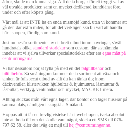
ådror, skulle man kunna säga. Allt detta borgar för ett tryggt val av
väl utvalda produkter, samt en mycket dedikerad kundtjänst före,
under och efter köpets gång.
Vårt mål är att INTE ha en enda missnöjd kund, utan vi kommer att
gå den där extra milen, för att det verkligen ska bli värt att handla
här i shopen, för dig som kund.
Just nu består sortimentet av ett brett utbud inom navringar, såväl
hundratals olika
standard storlekar
som custom, där sistnämnda
innebär att vi själva tillverkar specialstorlekar efter era
egna mått på
centrumringarna
.
Vi har dessutom börjat fylla på med en del
fälgtillbehör
och
biltillbehör
. Så småningom kommer detta sortiment att växa och
tanken är fullspecat utbud av allt du kan tänka dig inom
däckventiler, klistervikter, hjulbultar & hjulmuttrar, låsmuttrar &
låsbultar, verktyg, ventilhattar och mycket, MYCKET mera.
Allting skickas ifrån vårt egna lager, där kontor och lager huserar på
samma plats, nämligen i skogstäta Småland.
Hoppas att ni får en trevlig vistelse här i webshopen, tveka absolut
inte att hojta till om det skulle vara något, skicka ett SMS till 076-
797 62 58, eller dra iväg ett mejl till
hej@centrumringar.nu
.