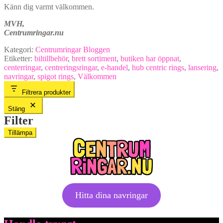
Känn dig varmt välkommen.
MVH,
Centrumringar.nu
Kategori:
Centrumringar Bloggen
Etiketter:
biltillbehör
,
brett sortiment
,
butiken har öppnat
,
centerringar
,
centreringsringar
,
e-handel
,
hub centric rings
,
lansering
,
navringar
,
spigot rings
,
Välkommen
Filtrera produkter
Stäng
Filter
Tillämpa
Hitta dina navringar