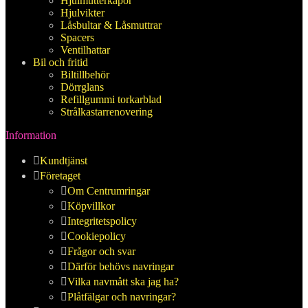
Hjulmutterkåpor
Hjulvikter
Låsbultar & Låsmuttrar
Spacers
Ventilhattar
Bil och fritid
Biltillbehör
Dörrglans
Refillgummi torkarblad
Strålkastarrenovering
Information
Kundtjänst
Företaget
Om Centrumringar
Köpvillkor
Integritetspolicy
Cookiepolicy
Frågor och svar
Därför behövs navringar
Vilka navmått ska jag ha?
Plåtfälgar och navringar?