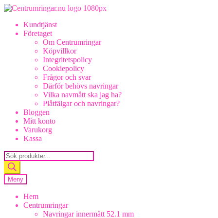
Hoppa
Hoppa
till
till
Kundtjänst
navigering
innehåll
Företaget
Om Centrumringar
Köpvillkor
Integritetspolicy
Cookiepolicy
Frågor och svar
Därför behövs navringar
Vilka navmått ska jag ha?
Plåtfälgar och navringar?
Bloggen
Mitt konto
Varukorg
Kassa
Products
search
Meny
Hem
Centrumringar
Navringar innermått 52.1 mm