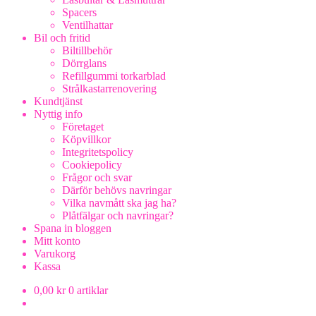
Spacers
Ventilhattar
Bil och fritid
Biltillbehör
Dörrglans
Refillgummi torkarblad
Strålkastarrenovering
Kundtjänst
Nyttig info
Företaget
Köpvillkor
Integritetspolicy
Cookiepolicy
Frågor och svar
Därför behövs navringar
Vilka navmått ska jag ha?
Plåtfälgar och navringar?
Spana in bloggen
Mitt konto
Varukorg
Kassa
0,00
kr
0 artiklar