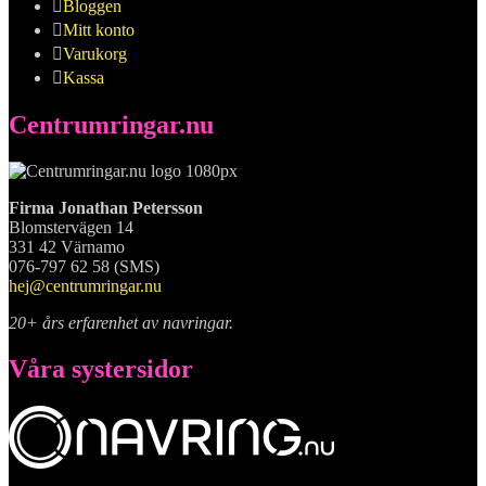
Bloggen
Mitt konto
Varukorg
Kassa
Centrumringar.nu
Firma Jonathan Petersson
Blomstervägen 14
331 42 Värnamo
076-797 62 58 (SMS)
hej@centrumringar.nu
20+ års erfarenhet av navringar.
Våra systersidor