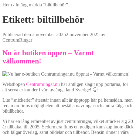
Hem
/
Inlägg märkta ”biltillbehör”
Etikett:
biltillbehör
Publicerad den
2 november 2025
2 november 2025
av
CentrumRingar
Nu är butiken öppen – Varmt
välkommen!
Webshopen
Centrumringar.nu
har äntligen slagit upp portarna, för
att serva er kunder i vårt avlånga land Sverige! 🙂
Lite ”snickerier” återstår innan allt är tipptopp här på hemsidan, men
redan nu finns möjligheten att beställa navringar och andra fälg- och
biltillbehör.
Vi har en lång erfarenhet av just centrumringar, vilket sträcker sig 20
år tillbaka, till 2005. Sedermera finns en gedigen kunskap inom däck
och fälgar överlag, samt bildelar och tillbehör. Bensin rinner i våra