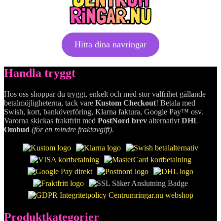
Hitta dina navringar
Handla tryggt
Hos oss shoppar du tryggt, enkelt och med stor valfrihet gällande
betalmöjligheterna, tack vare
Kustom Checkout
! Betala med
Swish, kort, banköverföring, Klarna faktura, Google Pay™ osv.
Varorna skickas fraktfritt med
PostNord brev
alternativt
DHL
Ombud
(för en mindre fraktavgift)
.
Produktkategorier