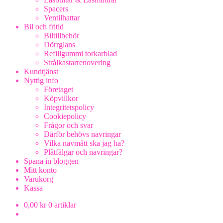
Spacers
Ventilhattar
Bil och fritid
Biltillbehör
Dörrglans
Refillgummi torkarblad
Strålkastarrenovering
Kundtjänst
Nyttig info
Företaget
Köpvillkor
Integritetspolicy
Cookiepolicy
Frågor och svar
Därför behövs navringar
Vilka navmått ska jag ha?
Plåtfälgar och navringar?
Spana in bloggen
Mitt konto
Varukorg
Kassa
0,00
kr
0 artiklar