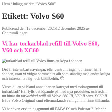
Hem
/
Inlägg märkta ”Volvo S60”
Etikett:
Volvo S60
Publicerad den
12 december 2025
12 december 2025
av
CentrumRingar
Vi har torkarblad refill till Volvo S60,
V60 och XC60
Det är inte enbart navringar, eller centrumringar, du finner här i
shopen, utan vi vidgar sortimentet allt som ständigt med andra kuliga
och intressanta fälg- och biltillbehör. 🙂
Visste du att vi bland annat har en kategori med torkargummi till
torkarblad? Här fylls det löpande på med nya produkter, och redan
nu hittar du
torkarblad refill
till Volvo
S60 III
,
V60 II
samt
XC60 II
.
Både Volvo Original samt eftermarknads refillgummi finns tillhanda.
Vi har även ersättningsgummi till BMW iX och Polestar 3. Mer är