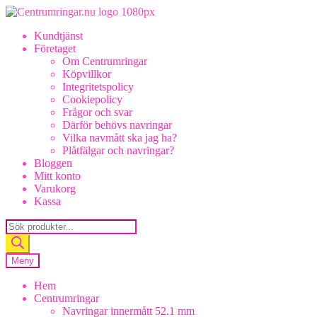
Hoppa
Hoppa
till
till
Kundtjänst
navigering
innehåll
Företaget
Om Centrumringar
Köpvillkor
Integritetspolicy
Cookiepolicy
Frågor och svar
Därför behövs navringar
Vilka navmått ska jag ha?
Plåtfälgar och navringar?
Bloggen
Mitt konto
Varukorg
Kassa
Products
search
Meny
Hem
Centrumringar
Navringar innermått 52.1 mm