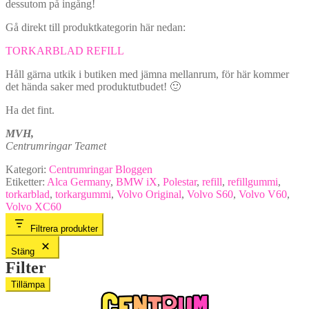
dessutom på ingång!
Gå direkt till produktkategorin här nedan:
TORKARBLAD REFILL
Håll gärna utkik i butiken med jämna mellanrum, för här kommer
det hända saker med produktutbudet! 🙂
Ha det fint.
MVH,
Centrumringar Teamet
Kategori:
Centrumringar Bloggen
Etiketter:
Alca Germany
,
BMW iX
,
Polestar
,
refill
,
refillgummi
,
torkarblad
,
torkargummi
,
Volvo Original
,
Volvo S60
,
Volvo V60
,
Volvo XC60
Filtrera produkter
Stäng
Filter
Tillämpa