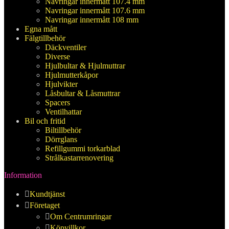
Navringar innermått 107.4 mm
Navringar innermått 107.6 mm
Navringar innermått 108 mm
Egna mått
Fälgtillbehör
Däckventiler
Diverse
Hjulbultar & Hjulmuttrar
Hjulmutterkåpor
Hjulvikter
Låsbultar & Låsmuttrar
Spacers
Ventilhattar
Bil och fritid
Biltillbehör
Dörrglans
Refillgummi torkarblad
Strålkastarrenovering
Information
Kundtjänst
Företaget
Om Centrumringar
Köpvillkor