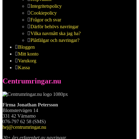
Integritetspolicy
Cookiepolicy
Frågor och svar
Därför behövs navringar
Vilka navmått ska jag ha?
Plåtfälgar och navringar?
Bloggen
Mitt konto
Varukorg
Kassa
Centrumringar.nu
Firma Jonathan Petersson
Blomstervägen 14
331 42 Värnamo
076-797 62 58 (SMS)
hej@centrumringar.nu
20+ års erfarenhet av navringar.