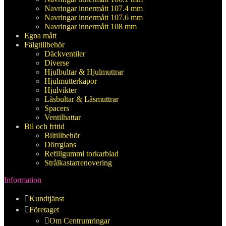
Navringar innermått 107.4 mm
Navringar innermått 107.6 mm
Navringar innermått 108 mm
Egna mått
Fälgtillbehör
Däckventiler
Diverse
Hjulbultar & Hjulmuttrar
Hjulmutterkåpor
Hjulvikter
Låsbultar & Låsmuttrar
Spacers
Ventilhattar
Bil och fritid
Biltillbehör
Dörrglans
Refillgummi torkarblad
Strålkastarrenovering
Information
Kundtjänst
Företaget
Om Centrumringar