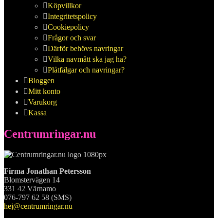
Köpvillkor
Integritetspolicy
Cookiepolicy
Frågor och svar
Därför behövs navringar
Vilka navmått ska jag ha?
Plåtfälgar och navringar?
Bloggen
Mitt konto
Varukorg
Kassa
Centrumringar.nu
Firma Jonathan Petersson
Blomstervägen 14
331 42 Värnamo
076-797 62 58 (SMS)
hej@centrumringar.nu