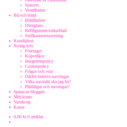
Spacers
Ventilhattar
Bil och fritid
Biltillbehör
Dörrglans
Refillgummi torkarblad
Strålkastarrenovering
Kundtjänst
Nyttig info
Företaget
Köpvillkor
Integritetspolicy
Cookiepolicy
Frågor och svar
Därför behövs navringar
Vilka navmått ska jag ha?
Plåtfälgar och navringar?
Spana in bloggen
Mitt konto
Varukorg
Kassa
0,00
kr
0 artiklar