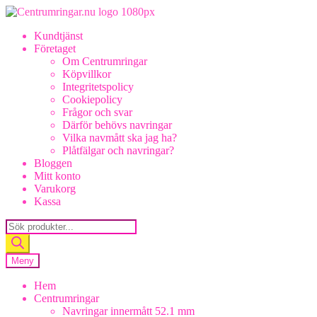
Hoppa
Hoppa
till
till
Kundtjänst
navigering
innehåll
Företaget
Om Centrumringar
Köpvillkor
Integritetspolicy
Cookiepolicy
Frågor och svar
Därför behövs navringar
Vilka navmått ska jag ha?
Plåtfälgar och navringar?
Bloggen
Mitt konto
Varukorg
Kassa
Products
search
Meny
Hem
Centrumringar
Navringar innermått 52.1 mm