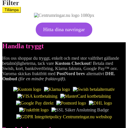
Filter
Tillämpa
Hitta dina navringar
Handla tryggt
Hos oss shoppar du tryggt, enkelt och med stor valfrihet gällande
betalmöjligheterna, tack vare
Kustom Checkout
! Betala med
Swish, kort, banköverföring, Klarna faktura, Google Pay™ osv.
Varorna skickas fraktfritt med
PostNord brev
alternativt
DHL
Ombud
(för en mindre fraktavgift)
.