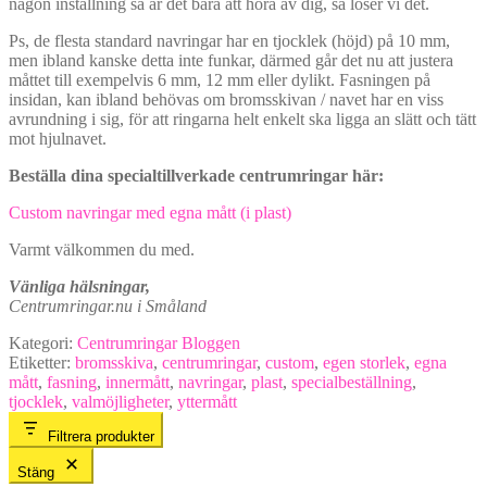
någon inställning så är det bara att höra av dig, så löser vi det.
Ps, de flesta standard navringar har en tjocklek (höjd) på 10 mm,
men ibland kanske detta inte funkar, därmed går det nu att justera
måttet till exempelvis 6 mm, 12 mm eller dylikt. Fasningen på
insidan, kan ibland behövas om bromsskivan / navet har en viss
avrundning i sig, för att ringarna helt enkelt ska ligga an slätt och tätt
mot hjulnavet.
Beställa dina specialtillverkade centrumringar här:
Custom navringar med egna mått (i plast)
Varmt välkommen du med.
Vänliga hälsningar,
Centrumringar.nu i Småland
Kategori:
Centrumringar Bloggen
Etiketter:
bromsskiva
,
centrumringar
,
custom
,
egen storlek
,
egna
mått
,
fasning
,
innermått
,
navringar
,
plast
,
specialbeställning
,
tjocklek
,
valmöjligheter
,
yttermått
Filtrera produkter
Stäng